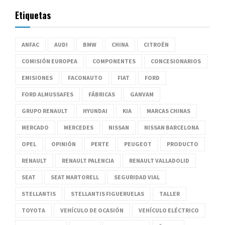
Etiquetas
ANFAC
AUDI
BMW
CHINA
CITROËN
COMISIÓN EUROPEA
COMPONENTES
CONCESIONARIOS
EMISIONES
FACONAUTO
FIAT
FORD
FORD ALMUSSAFES
FÁBRICAS
GANVAM
GRUPO RENAULT
HYUNDAI
KIA
MARCAS CHINAS
MERCADO
MERCEDES
NISSAN
NISSAN BARCELONA
OPEL
OPINIÓN
PERTE
PEUGEOT
PRODUCTO
RENAULT
RENAULT PALENCIA
RENAULT VALLADOLID
SEAT
SEAT MARTORELL
SEGURIDAD VIAL
STELLANTIS
STELLANTIS FIGUERUELAS
TALLER
TOYOTA
VEHÍCULO DE OCASIÓN
VEHÍCULO ELÉCTRICO