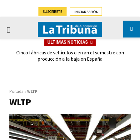
SUSCRÍBETE
INICIAR SESIÓN
PRIMARY
ÚLTIMAS NOTICIAS
MENU
 las
Cinco fábricas de vehículos cierran el semestre con
G
ión
producción a la baja en España
Portada
»
WLTP
WLTP