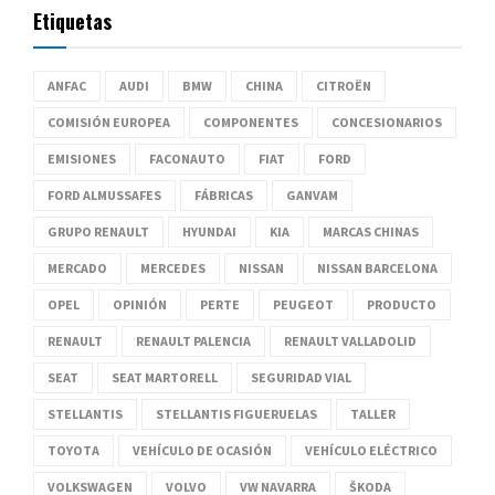
Etiquetas
ANFAC
AUDI
BMW
CHINA
CITROËN
COMISIÓN EUROPEA
COMPONENTES
CONCESIONARIOS
EMISIONES
FACONAUTO
FIAT
FORD
FORD ALMUSSAFES
FÁBRICAS
GANVAM
GRUPO RENAULT
HYUNDAI
KIA
MARCAS CHINAS
MERCADO
MERCEDES
NISSAN
NISSAN BARCELONA
OPEL
OPINIÓN
PERTE
PEUGEOT
PRODUCTO
RENAULT
RENAULT PALENCIA
RENAULT VALLADOLID
SEAT
SEAT MARTORELL
SEGURIDAD VIAL
STELLANTIS
STELLANTIS FIGUERUELAS
TALLER
TOYOTA
VEHÍCULO DE OCASIÓN
VEHÍCULO ELÉCTRICO
VOLKSWAGEN
VOLVO
VW NAVARRA
ŠKODA