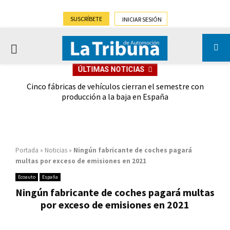
SUSCRÍBETE
INICIAR SESIÓN
PRIMARY
ÚLTIMAS NOTICIAS
MENU
 las
Cinco fábricas de vehículos cierran el semestre con
G
ión
producción a la baja en España
Portada
»
Noticias
»
Ningún fabricante de coches pagará
multas por exceso de emisiones en 2021
Ecoauto
España
Ningún fabricante de coches pagará multas
por exceso de emisiones en 2021