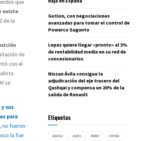
baja en España
cambio que
e existe
Gotion, con negociaciones
2 de la
avanzadas para tomar el control de
Powerco Sagunto
osición
Lepas quiere llegar «pronto» al 3%
de rentabilidad media en su red de
mitación de
concesionarios
ntó con el
alista
Nissan Ávila consigue la
adjudicación del eje trasero del
NV se
Qashqai y compensa un 20% de la
salida de Renault
 y sus
as para
Etiquetas
,
no fueron
oco lo fue
ANFAC
AUDI
BMW
CHINA