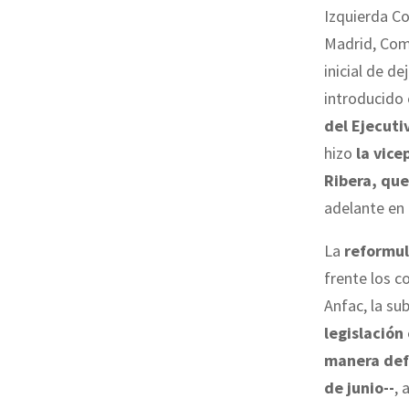
Izquierda Co
Madrid, Com
inicial de d
introducido 
del Ejecuti
hizo
la vice
Ribera, que
adelante en 
La
reformul
frente los c
Anfac, la su
legislación
manera defi
de junio--
, 