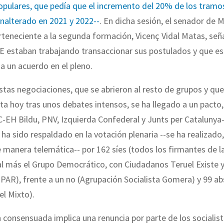
opulares, que pedía que el incremento del 20% de los tramo
nalterado en 2021 y 2022--
. En dicha sesión, el senador de 
rteneciente a la segunda formación, Vicenç Vidal Matas, señ
OE estaban trabajando transaccionar sus postulados y que e
 a un acuerdo en el pleno.
estas negociaciones, que se abrieron al resto de grupos y que
ta hoy tras unos debates intensos, se ha llegado a un pacto,
-EH Bildu, PNV, Izquierda Confederal y Junts per Catalunya
 ha sido respaldado en la votación plenaria --se ha realizado
 manera telemática-- por 162 síes (todos los firmantes de l
l más el Grupo Democrático, con Ciudadanos Teruel Existe y
 PAR), frente a un no (Agrupación Socialista Gomera) y 99 a
l Mixto).
 consensuada implica una renuncia por parte de los socialist