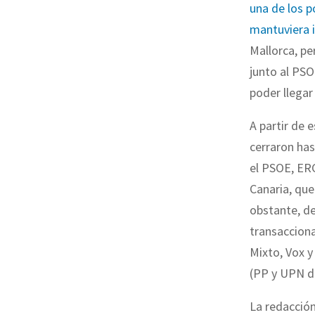
una de los p
mantuviera i
Mallorca, pe
junto al PS
poder llegar
A partir de 
cerraron has
el PSOE, ERC
Canaria, que
obstante, de
transacciona
Mixto, Vox y
(PP y UPN de
La redacción