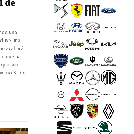
1 de
vido una
ncluye una
que acabará
da, que ha
e que sea
róximo 31 de