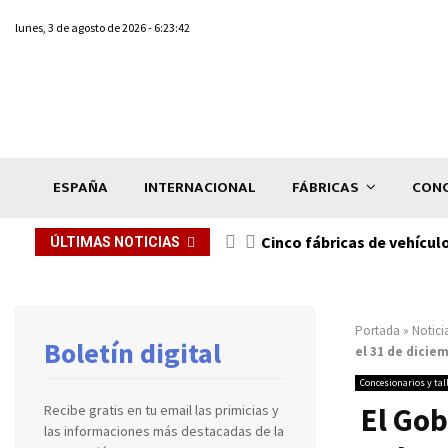
lunes, 3 de agosto de 2026 - 6:23:42
ESPAÑA
INTERNACIONAL
FÁBRICAS
CONC
n de...
Cinco fábricas de vehícul
ÚLTIMAS NOTICIAS
Portada
»
Notici
Boletín digital
el 31 de dicie
Concesionarios y tal
El Gob
Recibe gratis en tu email las primicias y
las informaciones más destacadas de la