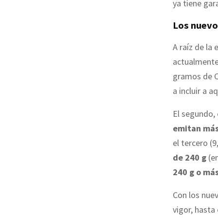
ya tiene ga
Los nuevo
A raíz de la
actualmente 
gramos de CO
a incluir a 
El segundo, 
emitan más
el tercero (
de 240 g
(en
240 g o má
Con los nuev
vigor, hasta