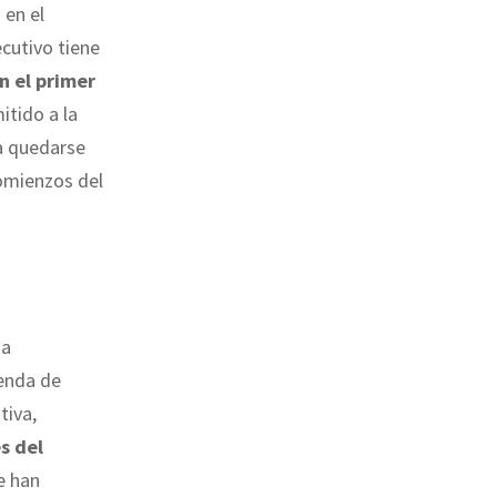
 en el
ecutivo tiene
n el primer
itido a la
ía quedarse
comienzos del
ha
ienda de
tiva,
s del
ue han