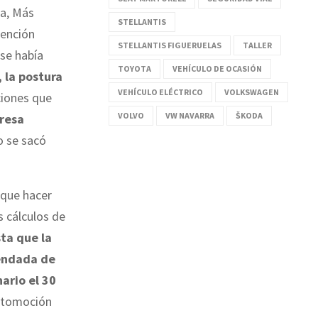
ca, Más
STELLANTIS
tención
STELLANTIS FIGUERUELAS
TALLER
 se había
TOYOTA
VEHÍCULO DE OCASIÓN
 la postura
VEHÍCULO ELÉCTRICO
VOLKSWAGEN
ciones que
VOLVO
VW NAVARRA
ŠKODA
eresa
 se sacó
 que hacer
 cálculos de
sta que la
rendada de
ario el 30
automoción