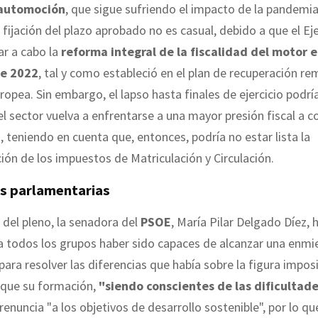
 automoción
, que sigue sufriendo el impacto de la pandemia
fijación del plazo aprobado no es casual, debido a que el Ej
ar a cabo la
reforma integral de la fiscalidad del motor e
de 2022
, tal y como estableció en el plan de recuperación rem
opea. Sin embargo, el lapso hasta finales de ejercicio podr
el sector vuelva a enfrentarse a una mayor presión fiscal a 
 teniendo en cuenta que, entonces, podría no estar lista la
ión de los impuestos de Matriculación y Circulación.
s parlamentarias
 del pleno, la senadora del
PSOE
, María Pilar Delgado Díez, 
a todos los grupos haber sido capaces de alcanzar una enm
para resolver las diferencias que había sobre la figura imposi
que su formación,
"siendo conscientes de las dificultade
 renuncia "a los objetivos de desarrollo sostenible", por lo q