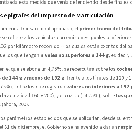
rantizada esta medida que venía defendiendo desde finales 
s epígrafes del Impuesto de Matriculación
 enmienda transaccional aprobada, el
primer tramo del trib
se refiere a los vehículos con emisiones iguales o inferiores
2 por kilómetro recorrido --los cuales están exentos del p
aquellos que tengan
niveles no superiores a 144 g
, es decir
en el que se abona un 4,75%, se repercutirá sobre los
coche
 de 144 g y menos de 192 g
, frente a los límites de 120 y 
9,75%), sobre los que registren
valores no inferiores a 192
 la actualidad 160 y 200); y el cuarto (14,75%), sobre
los qu
s
(ahora, 200).
os parámetros establecidos que se aplicarían, desde su ent
 el 31 de diciembre, el Gobierno se ha avenido a dar un
respi