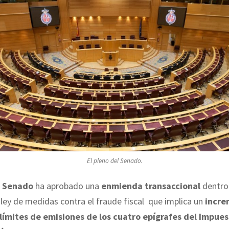
El pleno del Senado.
l Senado
ha aprobado una
enmienda transaccional
dentro
ley de medidas contra el fraude fiscal que implica un
incre
límites de emisiones de los cuatro epígrafes del Impue