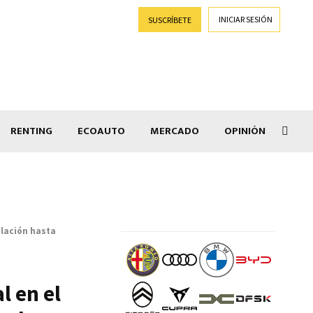
INICIAR SESIÓN
SUSCRÍBETE
RENTING
ECOAUTO
MERCADO
OPINIÓN
Goti
ulación hasta
l en el