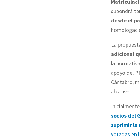
Matriculaci
supondrá t
desde el p
homologación
La propuesta
adicional q
la normativa
apoyo del PP
Cántabro; m
abstuvo.
Inicialmente
socios del 
suprimir la
votadas en l