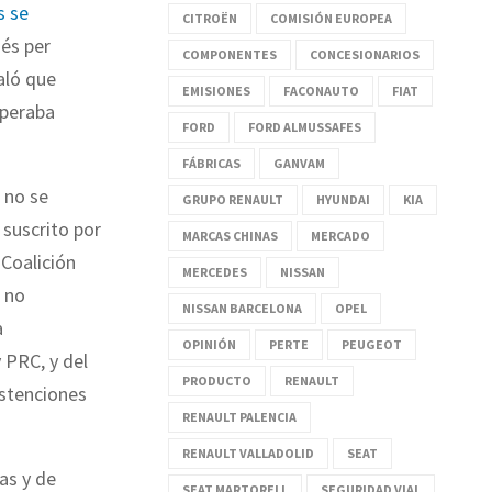
s se
CITROËN
COMISIÓN EUROPEA
Més per
COMPONENTES
CONCESIONARIOS
aló que
EMISIONES
FACONAUTO
FIAT
speraba
FORD
FORD ALMUSSAFES
FÁBRICAS
GANVAM
 no se
GRUPO RENAULT
HYUNDAI
KIA
 suscrito por
MARCAS CHINAS
MERCADO
-Coalición
MERCEDES
NISSAN
, no
NISSAN BARCELONA
OPEL
a
OPINIÓN
PERTE
PEUGEOT
 PRC, y del
PRODUCTO
RENAULT
bstenciones
RENAULT PALENCIA
RENAULT VALLADOLID
SEAT
as y de
SEAT MARTORELL
SEGURIDAD VIAL