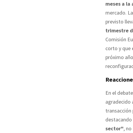
meses a la
mercado. La 
previsto llev
trimestre 
Comisión Eur
corto y que 
próximo año,
reconfigurac
Reaccione
En el debate
agradecido 
transacción 
destacando 
sector"
, no