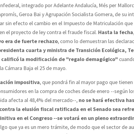
nfederal, integrado por Adelante Andalucía, Més per Mallor
promís, Geroa Bai y Agrupación Socialista Gomera, de su in
ejar sin efecto el cambio en el Impuesto de Matriculación que
en el proyecto de ley contra el fraude fiscal.
Hasta la fecha,
vo era de fuerte rechazo
, como lo demuestran las declara
presidenta cuarta y ministra de Transición Ecológica, T
 calificó la modificación de "regalo demagógico"
cuando
la Cámara Baja el 25 de mayo.
ación impositiva
, que pondrá fin al mayor pago que tienen
onsumidores en la compra de coches desde enero --según los
bida afecta al 48,4% del mercado--,
no se hará efectiva ha
 contra la elusión fiscal ratificada en el Senado sea ref
nitiva en el Congreso --se votará en un pleno extraordin
algo que ya es un mero trámite, de modo que el sector de 