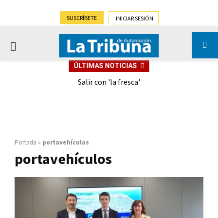
SUSCRÍBETE
INICIAR SESIÓN
PRIMARY
ÚLTIMAS NOTICIAS
MENU
eely
Salir con 'la fresca'
Portada
»
portavehículos
portavehículos