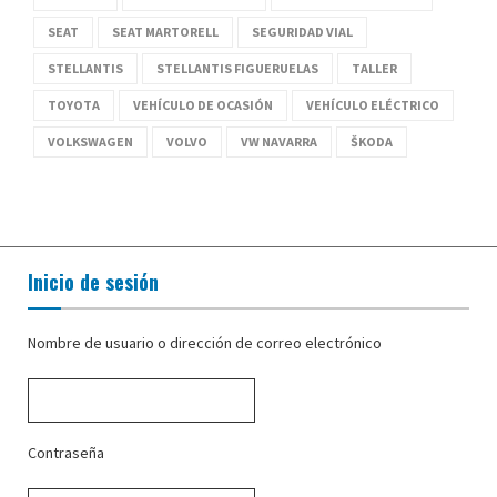
SEAT
SEAT MARTORELL
SEGURIDAD VIAL
STELLANTIS
STELLANTIS FIGUERUELAS
TALLER
TOYOTA
VEHÍCULO DE OCASIÓN
VEHÍCULO ELÉCTRICO
VOLKSWAGEN
VOLVO
VW NAVARRA
ŠKODA
Inicio de sesión
Nombre de usuario o dirección de correo electrónico
Contraseña