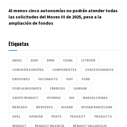
Al menos cinco autonomías no podrán atender todas
las solicitudes del Moves III de 2025, pese a la
ampliación de fondos
Etiquetas
ANFAC
AUDI
BMW
CHINA
CITROËN
COMISIÓN EUROPEA
COMPONENTES
CONCESIONARIOS
EMISIONES
FACONAUTO
FIAT
FORD
FORD ALMUSSAFES
FÁBRICAS
GANVAM
GRUPO RENAULT
HYUNDAI
KIA
MARCAS CHINAS
MERCADO
MERCEDES
NISSAN
NISSAN BARCELONA
OPEL
OPINIÓN
PERTE
PEUGEOT
PRODUCTO
RENAULT
RENAULT PALENCIA
RENAULT VALLADOLID