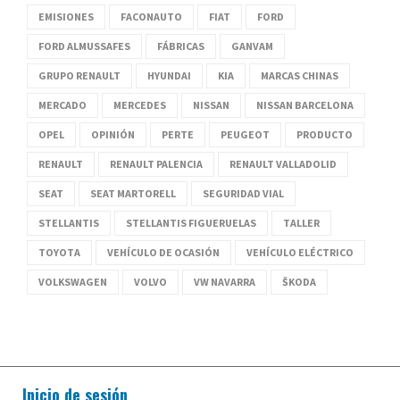
EMISIONES
FACONAUTO
FIAT
FORD
FORD ALMUSSAFES
FÁBRICAS
GANVAM
GRUPO RENAULT
HYUNDAI
KIA
MARCAS CHINAS
MERCADO
MERCEDES
NISSAN
NISSAN BARCELONA
OPEL
OPINIÓN
PERTE
PEUGEOT
PRODUCTO
RENAULT
RENAULT PALENCIA
RENAULT VALLADOLID
SEAT
SEAT MARTORELL
SEGURIDAD VIAL
STELLANTIS
STELLANTIS FIGUERUELAS
TALLER
TOYOTA
VEHÍCULO DE OCASIÓN
VEHÍCULO ELÉCTRICO
VOLKSWAGEN
VOLVO
VW NAVARRA
ŠKODA
Inicio de sesión