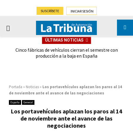
SUSCRÍBETE
INICIAR SESIÓN
PRIMARY
ÚLTIMAS NOTICIAS
MENU
 las
Cinco fábricas de vehículos cierran el semestre con
G
ión
producción a la baja en España
Portada
»
Noticias
»
Los portavehículos aplazan los paros al 14
de noviembre ante el avance de las negociaciones
España
General
Los portavehículos aplazan los paros al 14
de noviembre ante el avance de las
negociaciones