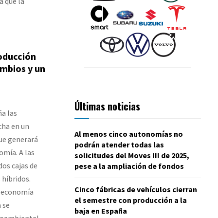
á que la
roducción
ambios y un
Últimas noticias
ña las
cha en un
Al menos cinco autonomías no
que generará
podrán atender todas las
omía. A las
solicitudes del Moves III de 2025,
dos cajas de
pese a la ampliación de fondos
 híbridos.
Cinco fábricas de vehículos cierran
e economía
el semestre con producción a la
 se
baja en España
ioambiental