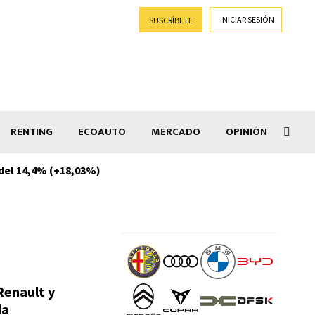
INICIAR SESIÓN
SUSCRÍBETE
RENTING
ECOAUTO
MERCADO
OPINIÓN
 del 14,4% (+18,03%)
El C
Renault y
la