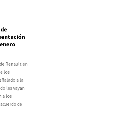
 de
esentación
 enero
 de Renault en
e los
eñalado a la
do les vayan
n a los
 acuerdo de