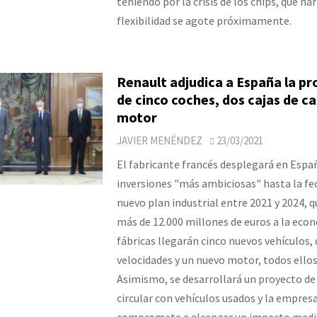
teniendo por la crisis de los chips, que har
flexibilidad se agote próximamente.
Renault adjudica a España la p
de cinco coches, dos cajas de c
motor
JAVIER MENÉNDEZ
23/03/2021
El fabricante francés desplegará en Espa
inversiones "más ambiciosas" hasta la fe
nuevo plan industrial entre 2021 y 2024, 
más de 12.000 millones de euros a la econ
fábricas llegarán cinco nuevos vehículos, 
velocidades y un nuevo motor, todos ellos
Asimismo, se desarrollará un proyecto d
circular con vehículos usados y la empresa
compromete a alcanzar un impacto med