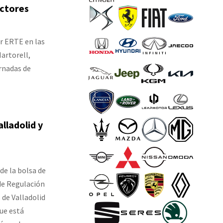
uctores
ar ERTE en las
Martorell,
rnadas de
lladolid y
de la bolsa de
 de Regulación
de Valladolid
que está