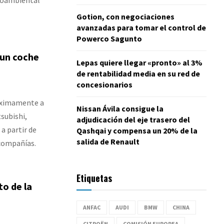
Gotion, con negociaciones
avanzadas para tomar el control de
Powerco Sagunto
 un coche
Lepas quiere llegar «pronto» al 3%
de rentabilidad media en su red de
concesionarios
róximamente a
Nissan Ávila consigue la
subishi,
adjudicación del eje trasero del
a partir de
Qashqai y compensa un 20% de la
salida de Renault
compañías.
Etiquetas
o de la
ANFAC
AUDI
BMW
CHINA
CITROËN
COMISIÓN EUROPEA