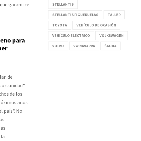
 que garantice
STELLANTIS
STELLANTIS FIGUERUELAS
TALLER
TOYOTA
VEHÍCULO DE OCASIÓN
VEHÍCULO ELÉCTRICO
VOLKSWAGEN
ueno para
VOLVO
VW NAVARRA
ŠKODA
aer
plan de
portunidad"
chos de los
próximos años
l país". No
las
las
 la