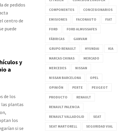
da de pedidos
COMPONENTES
CONCESIONARIOS
acta
EMISIONES
FACONAUTO
FIAT
el centro de
 se puede
FORD
FORD ALMUSSAFES
FÁBRICAS
GANVAM
GRUPO RENAULT
HYUNDAI
KIA
MARCAS CHINAS
MERCADO
hículos y
io a
MERCEDES
NISSAN
NISSAN BARCELONA
OPEL
OPINIÓN
PERTE
PEUGEOT
s de los
PRODUCTO
RENAULT
 las plantas
RENAULT PALENCIA
on,
RENAULT VALLADOLID
SEAT
optan los
SEAT MARTORELL
SEGURIDAD VIAL
egarían si se