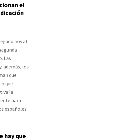
cionan el
udicación
regado hoy al
 segunda
o. Las
y, además, los
aman que
rio que
iva la
iente para
ros españoles.
e hay que