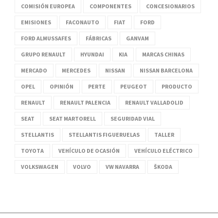
COMISIÓN EUROPEA
COMPONENTES
CONCESIONARIOS
EMISIONES
FACONAUTO
FIAT
FORD
FORD ALMUSSAFES
FÁBRICAS
GANVAM
GRUPO RENAULT
HYUNDAI
KIA
MARCAS CHINAS
MERCADO
MERCEDES
NISSAN
NISSAN BARCELONA
OPEL
OPINIÓN
PERTE
PEUGEOT
PRODUCTO
RENAULT
RENAULT PALENCIA
RENAULT VALLADOLID
SEAT
SEAT MARTORELL
SEGURIDAD VIAL
STELLANTIS
STELLANTIS FIGUERUELAS
TALLER
TOYOTA
VEHÍCULO DE OCASIÓN
VEHÍCULO ELÉCTRICO
VOLKSWAGEN
VOLVO
VW NAVARRA
ŠKODA