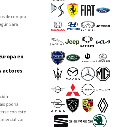
rdos de compra
según Sara
 Europa en
s actores
ación
aís podría
erse con este
omercializar