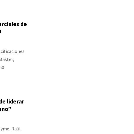
rciales de
9
cificaciones
Master,
50
de liderar
eno”
 Pyme, Raül