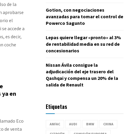
so de la
Gotion, con negociaciones
an aprobarse
avanzadas para tomar el control de
orio el
Powerco Sagunto
 se accede a
s, es decir,
Lepas quiere llegar «pronto» al 3%
de rentabilidad media en su red de
un coche
concesionarios
Nissan Ávila consigue la
adjudicación del eje trasero del
Qashqai y compensa un 20% de la
salida de Renault
se
 ya en
Etiquetas
 llamado Eco
ANFAC
AUDI
BMW
CHINA
to de venta
CITROËN
COMISIÓN EUROPEA