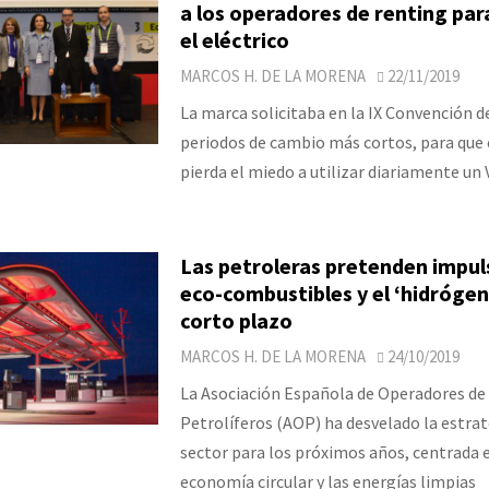
a los operadores de renting par
el eléctrico
MARCOS H. DE LA MORENA
22/11/2019
La marca solicitaba en la IX Convención d
periodos de cambio más cortos, para que e
pierda el miedo a utilizar diariamente un 
Las petroleras pretenden impuls
eco-combustibles y el ‘hidrógen
corto plazo
MARCOS H. DE LA MORENA
24/10/2019
La Asociación Española de Operadores de
Petrolíferos (AOP) ha desvelado la estrat
sector para los próximos años, centrada e
economía circular y las energías limpias