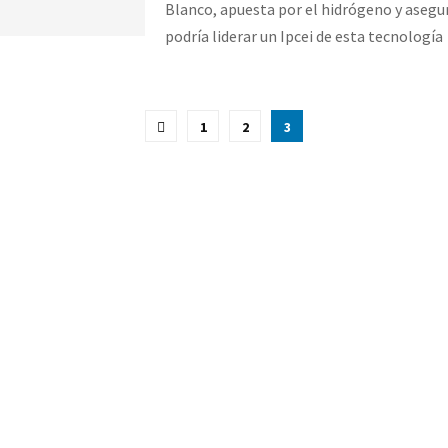
Blanco, apuesta por el hidrógeno y asegu
podría liderar un Ipcei de esta tecnología
ción
1
2
3
as