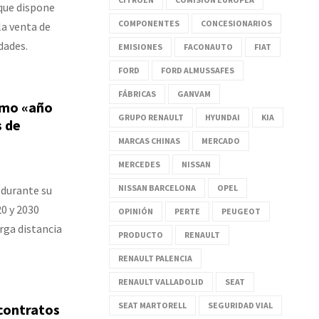
 que dispone
COMPONENTES
CONCESIONARIOS
la venta de
dades.
EMISIONES
FACONAUTO
FIAT
FORD
FORD ALMUSSAFES
FÁBRICAS
GANVAM
omo «año
GRUPO RENAULT
HYUNDAI
KIA
s de
MARCAS CHINAS
MERCADO
MERCEDES
NISSAN
NISSAN BARCELONA
OPEL
 durante su
0 y 2030
OPINIÓN
PERTE
PEUGEOT
rga distancia
PRODUCTO
RENAULT
RENAULT PALENCIA
RENAULT VALLADOLID
SEAT
SEAT MARTORELL
SEGURIDAD VIAL
 contratos