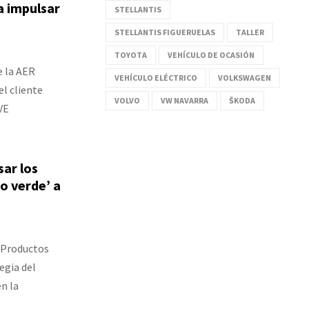
a impulsar
STELLANTIS
STELLANTIS FIGUERUELAS
TALLER
TOYOTA
VEHÍCULO DE OCASIÓN
e la AER
VEHÍCULO ELÉCTRICO
VOLKSWAGEN
l cliente
VOLVO
VW NAVARRA
ŠKODA
VE
ar los
o verde’ a
 Productos
egia del
n la