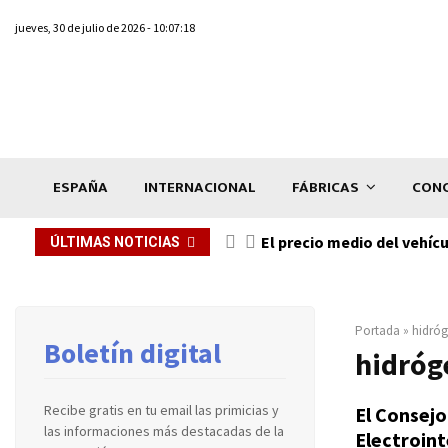
jueves, 30 de julio de 2026 - 10:07:18
ESPAÑA
INTERNACIONAL
FÁBRICAS
CONC
El precio medio del vehíc
ÚLTIMAS NOTICIAS
Portada
»
hidró
Boletín digital
hidróg
Recibe gratis en tu email las primicias y
El Consejo
las informaciones más destacadas de la
Electroin