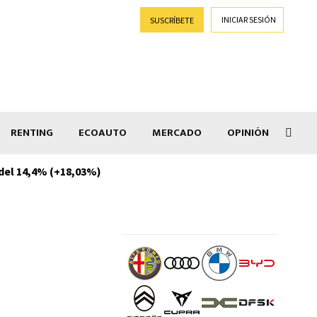
INICIAR SESIÓN
SUSCRÍBETE
RENTING
ECOAUTO
MERCADO
OPINIÓN
 del 14,4% (+18,03%)
El C