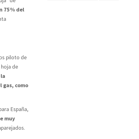
uja" de
un 75% del
nta
os piloto de
 hoja de
 la
al gas, como
para España,
te muy
aparejados.