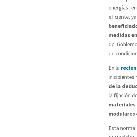
energías ren
eficiente, y
beneficiado
medidas en
del Gobiern
de condicion
En la
recien
inicipientes
de la deduc
la fijación d
materiales 
modulares 
Esta norma p