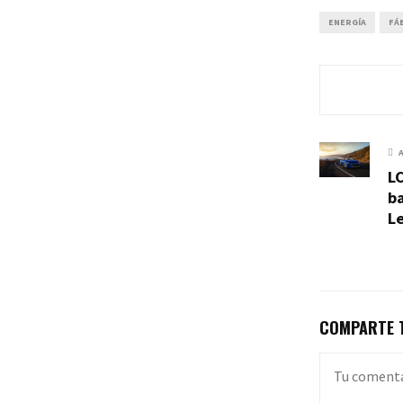
ENERGÍA
FÁ
LC
ba
L
COMPARTE T