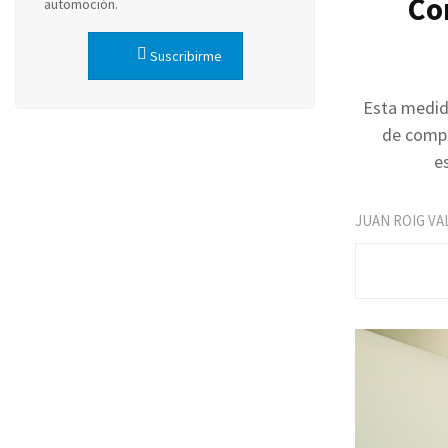
Co
automoción.
Suscribirme
Esta medida
de compr
e
JUAN ROIG VA