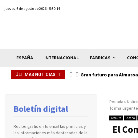
jueves, 6 de agosto de 2026 - 5:30:14
ESPAÑA
INTERNACIONAL
FÁBRICAS
CONC
Gran futuro para Almussaf
ÚLTIMAS NOTICIAS
Portada
»
Notici
Boletín digital
forma urgente
Ecoauto
España
El Con
Recibe gratis en tu email las primicias y
las informaciones más destacadas de la