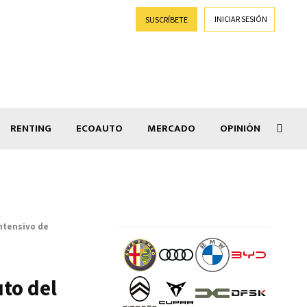
INICIAR SESIÓN
SUSCRÍBETE
RENTING
ECOAUTO
MERCADO
OPINIÓN
Salir
ntensivo de
uto del