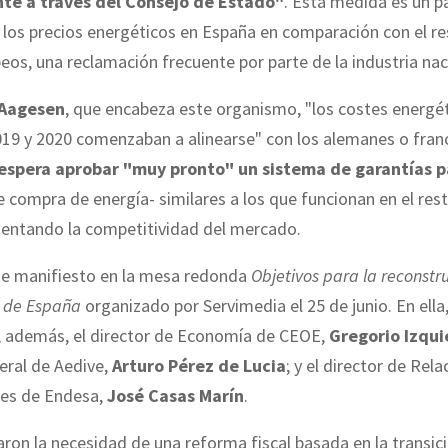
te a través del Consejo de Estado"
. Esta medida es un pa
e los precios energéticos en España en comparación con el r
eos, una reclamación frecuente por parte de la industria nac
Aagesen
, que encabeza este organismo, "los costes energé
019 y 2020 comenzaban a alinearse" con los alemanes o fran
espera aprobar "muy pronto" un sistema de garantías p
 compra de energía- similares a los que funcionan en el res
entando la competitividad del mercado.
 de manifiesto en la mesa redonda
Objetivos para la reconstru
 de España
organizado por Servimedia el 25 de junio. En ella
n, además, el director de Economía de CEOE,
Gregorio Izqui
eral de Aedive,
Arturo Pérez de Lucia
; y el director de Rel
les de Endesa,
José Casas Marín
.
aron la necesidad de una reforma fiscal basada en la transici