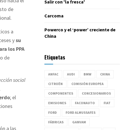
so hacia el
Salir con 'la fresca'
esto de
Carcoma
ional.
Powerco y el ‘power’ creciente de
ticos a
China
ceses y
su
ara los PPA
Etiquetas
to de
ANFAC
AUDI
BMW
CHINA
cción social
CITROËN
COMISIÓN EUROPEA
,
COMPONENTES
CONCESIONARIOS
erdo
; el
EMISIONES
FACONAUTO
FIAT
aciones
FORD
FORD ALMUSSAFES
FÁBRICAS
GANVAM
ón a las