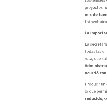
sostenibles 
proyectos no
mix de fue
fotovoltaica
La importa
La secretari
todas las en
ruta, que sa
Administrac
ocurrió con 
Producir un 
lo que permi
reducido
, 