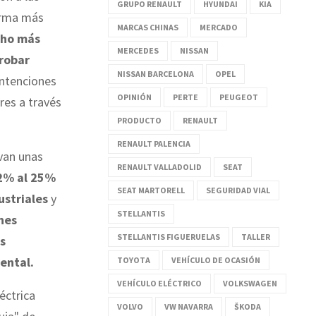
GRUPO RENAULT
HYUNDAI
KIA
forma más
MARCAS CHINAS
MERCADO
cho más
MERCEDES
NISSAN
probar
NISSAN BARCELONA
OPEL
intenciones
OPINIÓN
PERTE
PEUGEOT
res a través
PRODUCTO
RENAULT
RENAULT PALENCIA
rvan unas
RENAULT VALLADOLID
SEAT
2% al 25%
SEAT MARTORELL
SEGURIDAD VIAL
ustriales
y
STELLANTIS
nes
STELLANTIS FIGUERUELAS
TALLER
s
ental.
TOYOTA
VEHÍCULO DE OCASIÓN
VEHÍCULO ELÉCTRICO
VOLKSWAGEN
éctrica
VOLVO
VW NAVARRA
ŠKODA