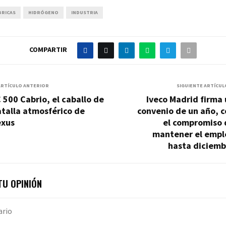
BRICAS
HIDRÓGENO
INDUSTRIA
COMPARTIR
ARTÍCULO ANTERIOR
SIGUIENTE ARTÍCUL
 500 Cabrio, el caballo de
Iveco Madrid firma
talla atmosférico de
convenio de un año, 
exus
el compromiso 
mantener el empl
hasta diciemb
U OPINIÓN