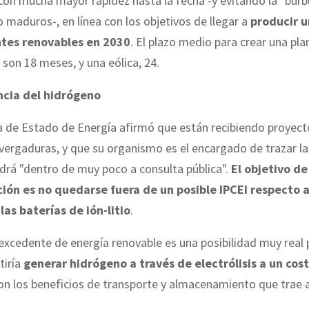
con mucha mayor rapidez hasta la fecha -y evitando la "burb
 maduros-, en línea con los objetivos de llegar a
producir 
ntes renovables en 2030
. El plazo medio para crear una pla
 son 18 meses, y una eólica, 24.
ncia del hidrógeno
a de Estado de Energía afirmó que están recibiendo proyect
vergaduras, y que su organismo es el encargado de trazar la
ldrá "dentro de muy poco a consulta pública".
El objetivo de
ión es no quedarse fuera de un posible IPCEI respecto 
las baterías de ión-litio
.
excedente de energía renovable es una posibilidad muy real 
tiría
generar hidrógeno a través de electrólisis a un cos
con los beneficios de transporte y almacenamiento que trae 