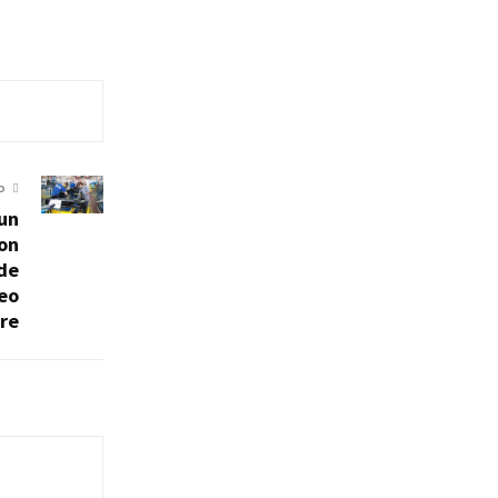
O
 un
con
de
eo
re