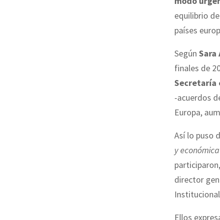
modo urgen
equilibrio d
países europ
Según
Sara 
finales de 2
Secretaría 
-acuerdos de
Europa, aum
Así lo puso
y económica
participaro
director gen
Instituciona
Ellos expres