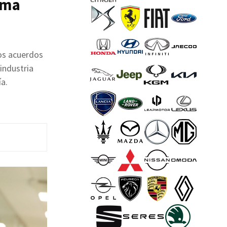
rma
los acuerdos
industria
a.