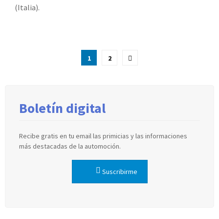
(Italia).
Paginación
1
2
de
entradas
Boletín digital
Recibe gratis en tu email las primicias y las informaciones
más destacadas de la automoción.
Suscribirme