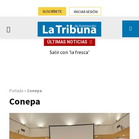
SUSCRÍBETE
INICIAR SESIÓN
PRIMARY
ÚLTIMAS NOTICIAS
MENU
eely
Salir con 'la fresca'
Portada
»
Conepa
Conepa