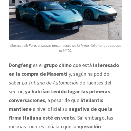
Maserati McPura, el último lanzamiento de la firma italiana, que sucede
al MC20.
Dongfeng
es el
grupo chino
que está
interesado
en la compra de Maserati
y, según ha podido
saber
La Tribuna de Automoción
de fuentes del
sector,
ya habrían tenido lugar las primeras
conversaciones
, a pesar de que
Stellantis
mantiene
a nivel oficial su
negativa de que la
firma italiana esté en venta
. Sin embargo, las
mismas fuentes señalan que la
operación