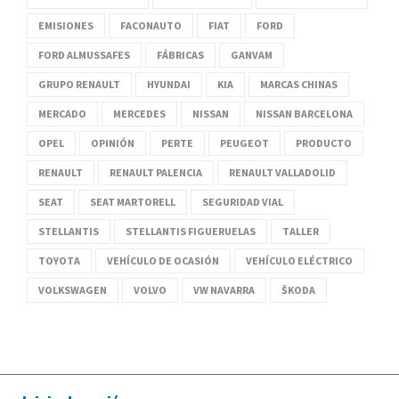
EMISIONES
FACONAUTO
FIAT
FORD
FORD ALMUSSAFES
FÁBRICAS
GANVAM
GRUPO RENAULT
HYUNDAI
KIA
MARCAS CHINAS
MERCADO
MERCEDES
NISSAN
NISSAN BARCELONA
OPEL
OPINIÓN
PERTE
PEUGEOT
PRODUCTO
RENAULT
RENAULT PALENCIA
RENAULT VALLADOLID
SEAT
SEAT MARTORELL
SEGURIDAD VIAL
STELLANTIS
STELLANTIS FIGUERUELAS
TALLER
TOYOTA
VEHÍCULO DE OCASIÓN
VEHÍCULO ELÉCTRICO
VOLKSWAGEN
VOLVO
VW NAVARRA
ŠKODA