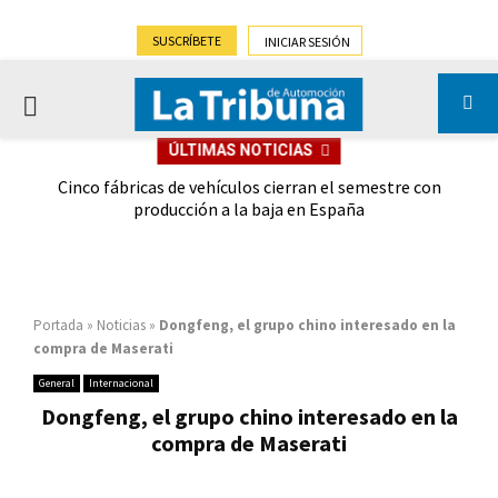
SUSCRÍBETE
INICIAR SESIÓN
PRIMARY
ÚLTIMAS NOTICIAS
MENU
 las
Cinco fábricas de vehículos cierran el semestre con
G
ión
producción a la baja en España
Portada
»
Noticias
»
Dongfeng, el grupo chino interesado en la
compra de Maserati
General
Internacional
Dongfeng, el grupo chino interesado en la
compra de Maserati