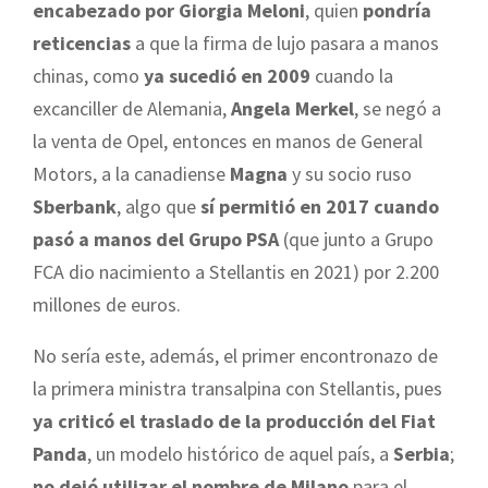
encabezado por Giorgia Meloni
, quien
pondría
reticencias
a que la firma de lujo pasara a manos
chinas, como
ya sucedió en 2009
cuando la
excanciller de Alemania,
Angela Merkel
, se negó a
la venta de Opel, entonces en manos de General
Motors, a la canadiense
Magna
y su socio ruso
Sberbank
, algo que
sí permitió en 2017 cuando
pasó a manos del Grupo PSA
(que junto a Grupo
FCA dio nacimiento a Stellantis en 2021) por 2.200
millones de euros.
No sería este, además, el primer encontronazo de
la primera ministra transalpina con Stellantis, pues
ya criticó el traslado de la producción del Fiat
Panda
, un modelo histórico de aquel país, a
Serbia
;
no dejó utilizar el nombre de Milano
para el