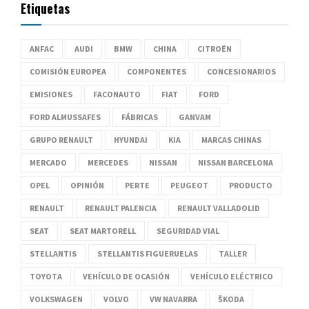
Etiquetas
ANFAC
AUDI
BMW
CHINA
CITROËN
COMISIÓN EUROPEA
COMPONENTES
CONCESIONARIOS
EMISIONES
FACONAUTO
FIAT
FORD
FORD ALMUSSAFES
FÁBRICAS
GANVAM
GRUPO RENAULT
HYUNDAI
KIA
MARCAS CHINAS
MERCADO
MERCEDES
NISSAN
NISSAN BARCELONA
OPEL
OPINIÓN
PERTE
PEUGEOT
PRODUCTO
RENAULT
RENAULT PALENCIA
RENAULT VALLADOLID
SEAT
SEAT MARTORELL
SEGURIDAD VIAL
STELLANTIS
STELLANTIS FIGUERUELAS
TALLER
TOYOTA
VEHÍCULO DE OCASIÓN
VEHÍCULO ELÉCTRICO
VOLKSWAGEN
VOLVO
VW NAVARRA
ŠKODA