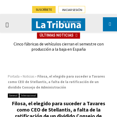
SUSCRÍBETE
INICIAR SESIÓN
PRIMARY
ÚLTIMAS NOTICIAS
MENU
 las
Cinco fábricas de vehículos cierran el semestre con
G
ión
producción a la baja en España
Portada
»
Noticias
»
Filosa, el elegido para suceder a Tavares
como CEO de Stellantis, a falta de la ratificación de un
dividido Consejo de Administración
General
Internacional
Filosa, el elegido para suceder a Tavares
como CEO de Stellantis, a falta de la
ratificación de un dividido Consejo de