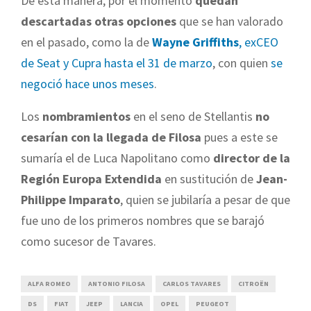
De esta manera, por el momento
quedan
descartadas otras opciones
que se han valorado
en el pasado, como la de
Wayne Griffiths
, exCEO
de Seat y Cupra hasta el 31 de marzo
, con quien
se
negoció hace unos meses
.
Los
nombramientos
en el seno de Stellantis
no
cesarían con la llegada de Filosa
pues a este se
sumaría el de Luca Napolitano como
director de la
Región Europa Extendida
en sustitución de
Jean-
Philippe Imparato
, quien se jubilaría a pesar de que
fue uno de los primeros nombres que se barajó
como sucesor de Tavares.
ALFA ROMEO
ANTONIO FILOSA
CARLOS TAVARES
CITROËN
DS
FIAT
JEEP
LANCIA
OPEL
PEUGEOT