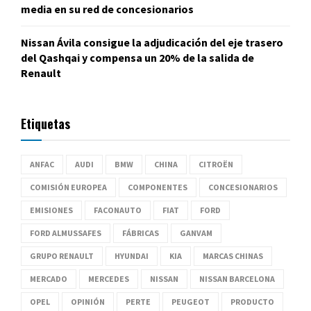
media en su red de concesionarios
Nissan Ávila consigue la adjudicación del eje trasero
del Qashqai y compensa un 20% de la salida de
Renault
Etiquetas
ANFAC
AUDI
BMW
CHINA
CITROËN
COMISIÓN EUROPEA
COMPONENTES
CONCESIONARIOS
EMISIONES
FACONAUTO
FIAT
FORD
FORD ALMUSSAFES
FÁBRICAS
GANVAM
GRUPO RENAULT
HYUNDAI
KIA
MARCAS CHINAS
MERCADO
MERCEDES
NISSAN
NISSAN BARCELONA
OPEL
OPINIÓN
PERTE
PEUGEOT
PRODUCTO