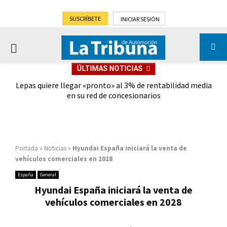
SUSCRÍBETE
INICIAR SESIÓN
PRIMARY
ÚLTIMAS NOTICIAS
MENU
el
Lepas quiere llegar «pronto» al 3% de rentabilidad media
Nis
en su red de concesionarios
Q
Portada
»
Noticias
»
Hyundai España iniciará la venta de
vehículos comerciales en 2028
España
General
Hyundai España iniciará la venta de
vehículos comerciales en 2028