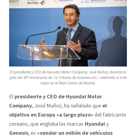
El presidente y CEO de Hyundai Motor Company, José Muñoz, durante la
gala del 30º Aniversario de 'La Tribuna de Automoción', celebrada el 6 de
mayo en el Real Casino de Madrid.
El
presidente y CEO de Hyundai Motor
Company
, José Muñoz, ha señalado que
el
objetivo en Europa «a largo plazo»
del fabricante
coreano, que engloba las marcas
Hyundai
y
Genesis
, es
«vender un millón de vehículos