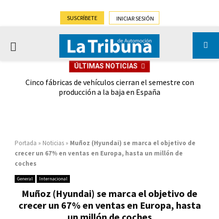
SUSCRÍBETE
INICIAR SESIÓN
PRIMARY
ÚLTIMAS NOTICIAS
MENU
 las
Cinco fábricas de vehículos cierran el semestre con
G
ión
producción a la baja en España
Portada
»
Noticias
»
Muñoz (Hyundai) se marca el objetivo de
crecer un 67% en ventas en Europa, hasta un millón de
coches
General
Internacional
Muñoz (Hyundai) se marca el objetivo de
crecer un 67% en ventas en Europa, hasta
un millón de coches