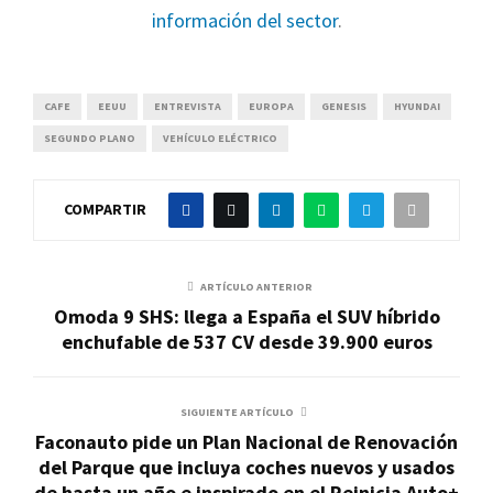
información del sector
.
CAFE
EEUU
ENTREVISTA
EUROPA
GENESIS
HYUNDAI
SEGUNDO PLANO
VEHÍCULO ELÉCTRICO
COMPARTIR
ARTÍCULO ANTERIOR
Omoda 9 SHS: llega a España el SUV híbrido
enchufable de 537 CV desde 39.900 euros
SIGUIENTE ARTÍCULO
Faconauto pide un Plan Nacional de Renovación
del Parque que incluya coches nuevos y usados
de hasta un año e inspirado en el Reinicia Auto+