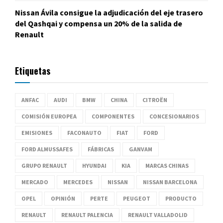
Nissan Ávila consigue la adjudicación del eje trasero
del Qashqai y compensa un 20% de la salida de
Renault
Etiquetas
ANFAC
AUDI
BMW
CHINA
CITROËN
COMISIÓN EUROPEA
COMPONENTES
CONCESIONARIOS
EMISIONES
FACONAUTO
FIAT
FORD
FORD ALMUSSAFES
FÁBRICAS
GANVAM
GRUPO RENAULT
HYUNDAI
KIA
MARCAS CHINAS
MERCADO
MERCEDES
NISSAN
NISSAN BARCELONA
OPEL
OPINIÓN
PERTE
PEUGEOT
PRODUCTO
RENAULT
RENAULT PALENCIA
RENAULT VALLADOLID