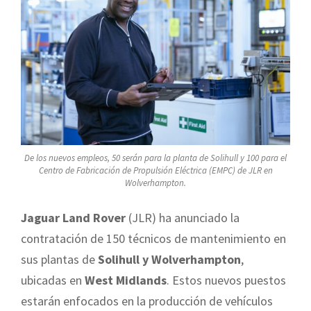
De los nuevos empleos, 50 serán para la planta de Solihull y 100 para el
Centro de Fabricación de Propulsión Eléctrica (EMPC) de JLR en
Wolverhampton.
Jaguar Land Rover
(JLR) ha anunciado la
contratación de 150 técnicos de mantenimiento en
sus plantas de
Solihull y Wolverhampton
,
ubicadas en
West Midlands
. Estos nuevos puestos
estarán enfocados en la producción de vehículos