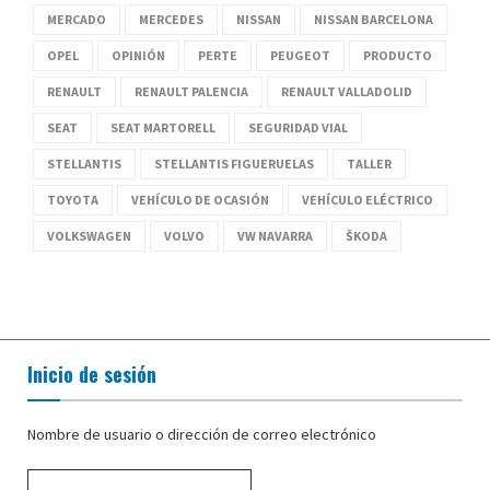
MERCADO
MERCEDES
NISSAN
NISSAN BARCELONA
OPEL
OPINIÓN
PERTE
PEUGEOT
PRODUCTO
RENAULT
RENAULT PALENCIA
RENAULT VALLADOLID
SEAT
SEAT MARTORELL
SEGURIDAD VIAL
STELLANTIS
STELLANTIS FIGUERUELAS
TALLER
TOYOTA
VEHÍCULO DE OCASIÓN
VEHÍCULO ELÉCTRICO
VOLKSWAGEN
VOLVO
VW NAVARRA
ŠKODA
Inicio de sesión
Nombre de usuario o dirección de correo electrónico