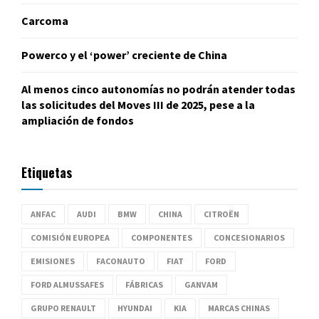
Carcoma
Powerco y el ‘power’ creciente de China
Al menos cinco autonomías no podrán atender todas
las solicitudes del Moves III de 2025, pese a la
ampliación de fondos
Etiquetas
ANFAC
AUDI
BMW
CHINA
CITROËN
COMISIÓN EUROPEA
COMPONENTES
CONCESIONARIOS
EMISIONES
FACONAUTO
FIAT
FORD
FORD ALMUSSAFES
FÁBRICAS
GANVAM
GRUPO RENAULT
HYUNDAI
KIA
MARCAS CHINAS