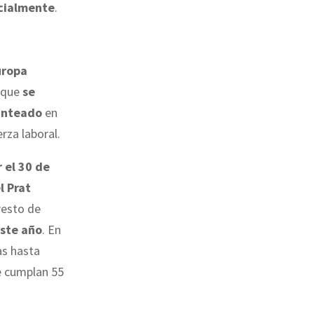
icialmente
.
uropa
 que
se
anteado
en
rza laboral.
 el 30 de
l Prat
resto de
este año
. En
as hasta
ue cumplan 55