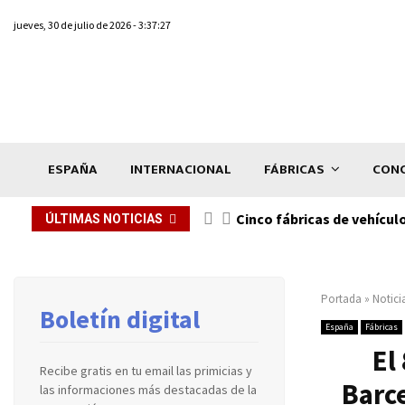
jueves, 30 de julio de 2026 - 3:37:27
ESPAÑA
INTERNACIONAL
FÁBRICAS
CONC
n de...
Cinco fábricas de vehícul
ÚLTIMAS NOTICIAS
Portada
»
Notici
Boletín digital
España
Fábricas
El
Recibe gratis en tu email las primicias y
Barc
las informaciones más destacadas de la