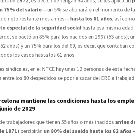
cidos en
1972
, es decir, que tengan 54 años, se les aplica un
p
n 75% del salario
—un 5% se abonará en el momento de la s
ldo neto restante mes a mes—
hasta los 61 años
, así como
 especial de la seguridad social
hasta esa misma edad. 
erdo, se pactó un 85% para los nacidos en 1967 (53 años); u
(52 años) y un 75% para los del 69, es decir, que contaban co
odos los casos hasta los 61 años.
s sindicales, en el NTCE hay unas 12 personas de esta fecha
en entre los 80 despedidos se podría sacar del ERE a trabaja
rcelona mantiene las condiciones hasta los empl
junio de 2029
 de trabajadores que tienen 55 años o más (nacidos
antes d
de 1971
) percibirán
un 80% del sueldo hasta los 62 años