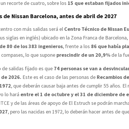
a un recorte de cuatro, sobre los
15 que estaban fijados in
s de Nissan Barcelona, antes de abril de 2027
entro con más salidas será el
Centro Técnico de Nissan E
us siglas en inglés) ubicado en la Zona Franca de Barcelona,
e 80 de los 383 ingenieros
, frente a los
86 que había pl
s compases, lo que supone
prescindir de un 20,9%
de la fue
o de salidas fijado es que
74 personas se van a desvincular
 de 2026.
Este es el caso de las personas de
Recambios de
 1972
, que deberán causar baja antes de cumplir 55 años. El 
vo lo hará
entre el 1 de octubre y el 31 de diciembre de 
NTCE y de las áreas de apoyo de El Estruch se podrán march
027
, pero las nacidas en 1972, lo deberán hacer antes de q