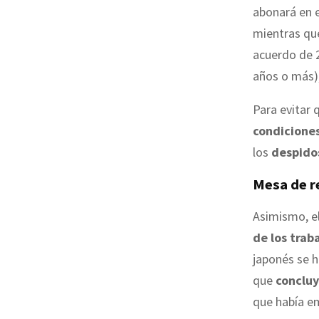
abonará en e
mientras qu
acuerdo de 2
años o más)
Para evitar 
condicione
los
despido
Mesa de r
Asimismo, e
de los trab
japonés se h
que
concluy
que había em