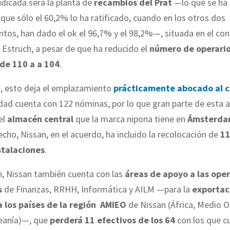
dicada será la planta de
recambios del Prat
—lo que se ha 
 que sólo el 60,2% lo ha ratificado, cuando en los otros dos
tos, han dado el ok el 96,7% y el 98,2%—, situada en el c
 Estruch, a pesar de que ha reducido el
número de operari
de 110 a a 104
.
, esto deja el emplazamiento
prácticamente abocado al c
idad cuenta con 122 nóminas, por lo que gran parte de esta a
el
almacén central
que la marca nipona tiene en
Ámsterd
echo, Nissan, en el acuerdo, ha incluido la recolocación de
11
stalaciones
.
h, Nissan también cuenta con las
áreas de apoyo a las ope
s
de Finanzas, RRHH, Informática y AILM —para la
exportac
 los países de la región
AMIEO
de Nissan (África, Medio Or
eanía)—, que
perderá 11 efectivos de los 64
con los que c