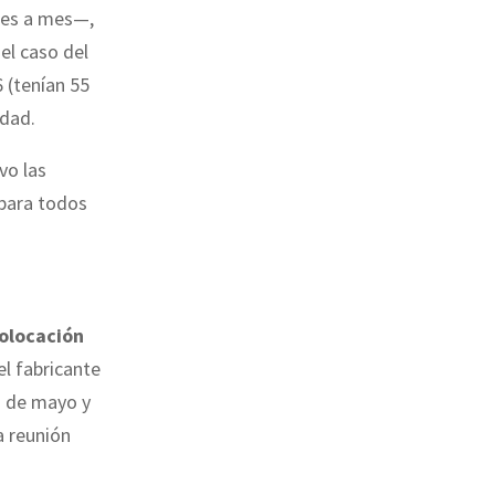
mes a mes—,
 el caso del
 (tenían 55
edad.
vo las
para todos
colocación
el fabricante
1 de mayo y
a reunión