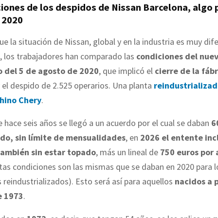
ciones de los despidos de Nissan Barcelona, algo
e 2020
ue la situación de Nissan, global y en la industria es muy di
e, los trabajadores han comparado las
condiciones del nue
o del 5 de agosto de 2020
, que implicó el
cierre de la fáb
 el despido de 2.525 operarios. Una planta
reindustrializad
chino Chery
.
 hace seis años se llegó a un acuerdo por el cual se daban
60
do, sin límite de mensualidades
, en
2026 el entente inc
también sin estar topado
, más un lineal de
750 euros por 
tas condiciones son las mismas que se daban en 2020 para l
 reindustrializados). Esto será así para aquellos
nacidos a p
e 1973
.