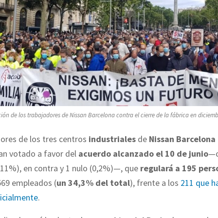
ión de los trabajadores de Nissan Barcelona contra el cierre de la fábrica en diciemb
ores de los tres centros
industriales
de
Nissan Barcelona
n votado a favor del
acuerdo alcanzado el 10 de junio
—c
(11%), en contra y 1 nulo (0,2%)—, que
regulará a 195 pers
 569 empleados (
un 34,3% del total
), frente a los
211 que h
nicialmente
.