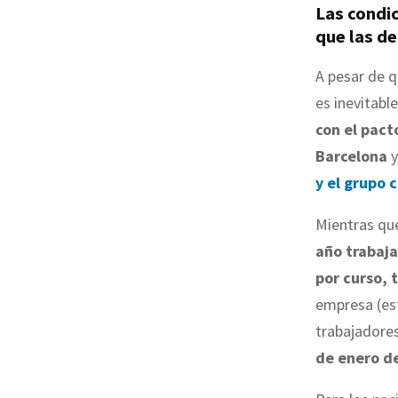
Las condi
que las d
A pesar de q
es inevitabl
con el pact
Barcelona
y
y el grupo 
Mientras que
año trabaja
por curso, 
empresa (es
trabajadores
de enero d