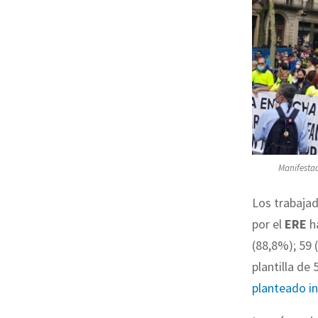
Manifestac
Los trabajad
por el
ERE
ha
(88,8%); 59 
plantilla de
planteado i