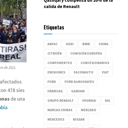
salida de Renault
Etiquetas
ANFAC
AUDI
BMW
CHINA
CITROËN
COMISIÓN EUROPEA
COMPONENTES
CONCESIONARIOS
re de 2021.
EMISIONES
FACONAUTO
FIAT
afectados
FORD
FORD ALMUSSAFES
on 478 síes
FÁBRICAS
GANVAM
onas
de una
GRUPO RENAULT
HYUNDAI
KIA
abía
MARCAS CHINAS
MERCADO
MERCEDES
NISSAN