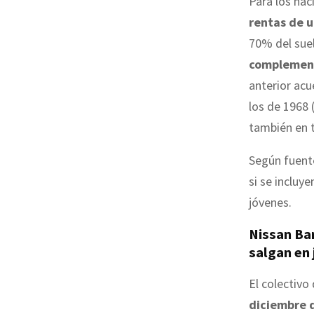
Para los na
rentas de u
70% del sue
complemento
anterior acu
los de 1968 
también en t
Según fuente
si se incluy
jóvenes.
Nissan Ba
salgan en 
El colectivo
diciembre 