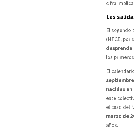
cifra implic
Las salida
El segundo c
(NTCE, por s
desprende d
los primero
El calendari
septiembre
nacidas en
este colecti
el caso del 
marzo de 2
años.