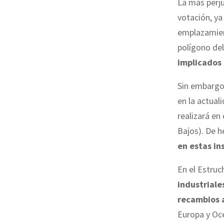
La más perju
votación, ya
emplazamien
polígono del
implicados 
Sin embargo
en la actual
realizará en 
Bajos). De h
en estas in
En el Estruc
industriale
recambios a
Europa y Oc