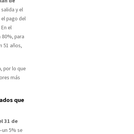
lan de
alida y el
 el pago del
En el
n 80%, para
n 51 años,
, por lo que
dores más
eados que
el 31 de
—un 5% se