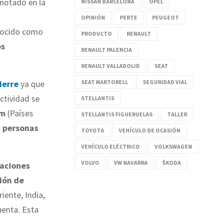
notado en la
NISSAN BARCELONA
OPEL
OPINIÓN
PERTE
PEUGEOT
onocido como
PRODUCTO
RENAULT
os
RENAULT PALENCIA
RENAULT VALLADOLID
SEAT
SEAT MARTORELL
SEGURIDAD VIAL
ierre
ya que
ctividad se
STELLANTIS
am
(Países
STELLANTIS FIGUERUELAS
TALLER
 personas
TOYOTA
VEHÍCULO DE OCASIÓN
VEHÍCULO ELÉCTRICO
VOLKSWAGEN
VOLVO
VW NAVARRA
ŠKODA
raciones
ión de
iente, India,
uenta. Esta