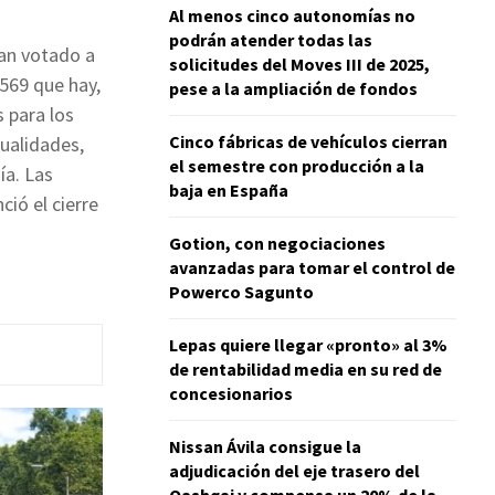
Al menos cinco autonomías no
podrán atender todas las
han votado a
solicitudes del Moves III de 2025,
569 que hay,
pese a la ampliación de fondos
s para los
Cinco fábricas de vehículos cierran
ualidades,
el semestre con producción a la
ía. Las
baja en España
ió el cierre
Gotion, con negociaciones
avanzadas para tomar el control de
Powerco Sagunto
Lepas quiere llegar «pronto» al 3%
de rentabilidad media en su red de
concesionarios
Nissan Ávila consigue la
adjudicación del eje trasero del
Qashqai y compensa un 20% de la