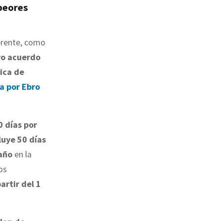
 peores
ferente, como
vo acuerdo
rica de
a por Ebro
 días por
luye 50 días
año
en la
os
artir del 1