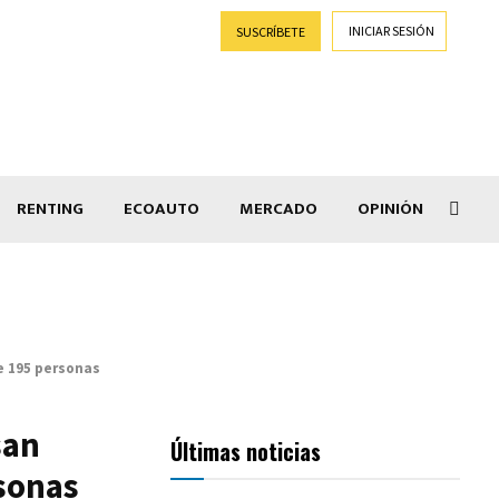
INICIAR SESIÓN
SUSCRÍBETE
RENTING
ECOAUTO
MERCADO
OPINIÓN
Goti
e 195 personas
san
Últimas noticias
sonas