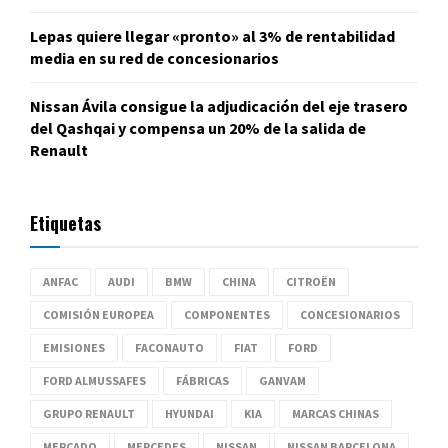
Lepas quiere llegar «pronto» al 3% de rentabilidad
media en su red de concesionarios
Nissan Ávila consigue la adjudicación del eje trasero
del Qashqai y compensa un 20% de la salida de
Renault
Etiquetas
ANFAC
AUDI
BMW
CHINA
CITROËN
COMISIÓN EUROPEA
COMPONENTES
CONCESIONARIOS
EMISIONES
FACONAUTO
FIAT
FORD
FORD ALMUSSAFES
FÁBRICAS
GANVAM
GRUPO RENAULT
HYUNDAI
KIA
MARCAS CHINAS
MERCADO
MERCEDES
NISSAN
NISSAN BARCELONA