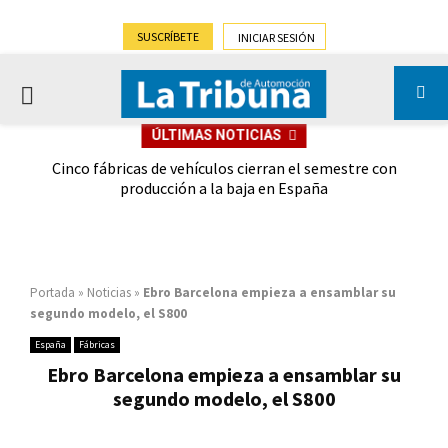
SUSCRÍBETE
INICIAR SESIÓN
PRIMARY
ÚLTIMAS NOTICIAS
MENU
 las
Cinco fábricas de vehículos cierran el semestre con
G
ión
producción a la baja en España
Portada
»
Noticias
»
Ebro Barcelona empieza a ensamblar su
segundo modelo, el S800
España
Fábricas
Ebro Barcelona empieza a ensamblar su
segundo modelo, el S800