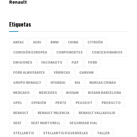
Renault
Etiquetas
ANFAC
AUDI
BMW
CHINA
CITROËN
COMISIÓN EUROPEA
COMPONENTES
CONCESIONARIOS
EMISIONES
FACONAUTO
FIAT
FORD
FORD ALMUSSAFES
FÁBRICAS
GANVAM
GRUPO RENAULT
HYUNDAI
KIA
MARCAS CHINAS
MERCADO
MERCEDES
NISSAN
NISSAN BARCELONA
OPEL
OPINIÓN
PERTE
PEUGEOT
PRODUCTO
RENAULT
RENAULT PALENCIA
RENAULT VALLADOLID
SEAT
SEAT MARTORELL
SEGURIDAD VIAL
STELLANTIS
STELLANTIS FIGUERUELAS
TALLER