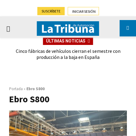
SUSCRÍBETE
INICIAR SESIÓN
PRIMARY
ÚLTIMAS NOTICIAS
MENU
 las
Cinco fábricas de vehículos cierran el semestre con
G
ión
producción a la baja en España
Portada
»
Ebro S800
Ebro S800