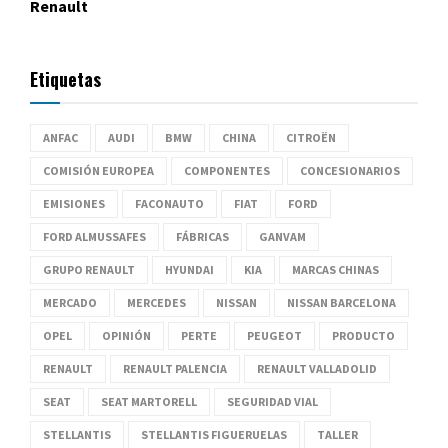
Renault
Etiquetas
ANFAC
AUDI
BMW
CHINA
CITROËN
COMISIÓN EUROPEA
COMPONENTES
CONCESIONARIOS
EMISIONES
FACONAUTO
FIAT
FORD
FORD ALMUSSAFES
FÁBRICAS
GANVAM
GRUPO RENAULT
HYUNDAI
KIA
MARCAS CHINAS
MERCADO
MERCEDES
NISSAN
NISSAN BARCELONA
OPEL
OPINIÓN
PERTE
PEUGEOT
PRODUCTO
RENAULT
RENAULT PALENCIA
RENAULT VALLADOLID
SEAT
SEAT MARTORELL
SEGURIDAD VIAL
STELLANTIS
STELLANTIS FIGUERUELAS
TALLER