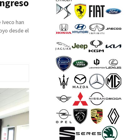
ongreso
e Iveco han
oyo desde el