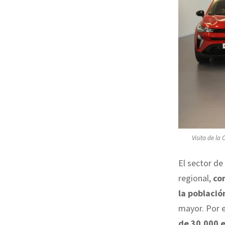
Visita de la
El sector de
regional,
co
la població
mayor. Por e
de 30.000 