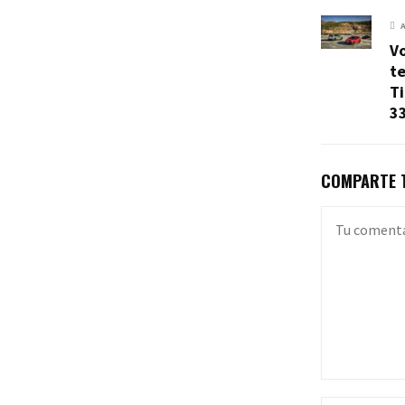
V
te
T
3
COMPARTE T