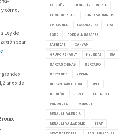
ona».
CITROËN
COMISIÓN EUROPEA
s y cómo,
COMPONENTES
CONCESIONARIOS
EMISIONES
FACONAUTO
FIAT
la Ley de
FORD
FORD ALMUSSAFES
ización sean
FÁBRICAS
GANVAM
de
GRUPO RENAULT
HYUNDAI
KIA
MARCAS CHINAS
MERCADO
r grandes
MERCEDES
NISSAN
4,2 años de
NISSAN BARCELONA
OPEL
OPINIÓN
PERTE
PEUGEOT
PRODUCTO
RENAULT
RENAULT PALENCIA
 Group
,
RENAULT VALLADOLID
SEAT
o
SEAT MARTORELL
SEGURIDAD VIAL