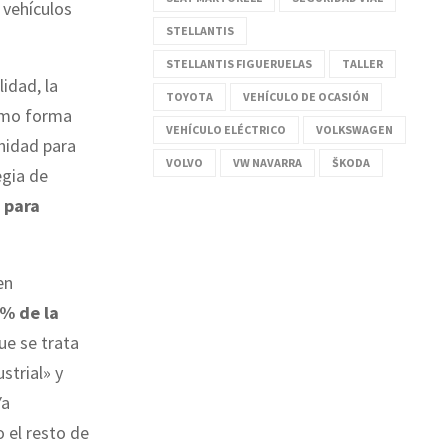
 vehículos
STELLANTIS
STELLANTIS FIGUERUELAS
TALLER
lidad, la
TOYOTA
VEHÍCULO DE OCASIÓN
como forma
VEHÍCULO ELÉCTRICO
VOLKSWAGEN
unidad para
VOLVO
VW NAVARRA
ŠKODA
egia de
 para
en
2% de la
ue se trata
strial» y
Ya
 el resto de