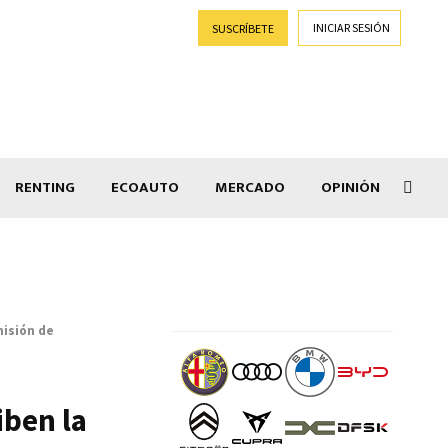
INICIAR SESIÓN
SUSCRÍBETE
RENTING
ECOAUTO
MERCADO
OPINIÓN
Goti
misión de
iben la