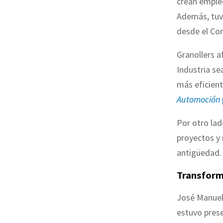
crean emple
Además, tuvi
desde el Co
Granollers a
Industria se
más eficien
Automoción
Por otro la
proyectos y 
antigüedad
Transform
José Manuel 
estuvo prese