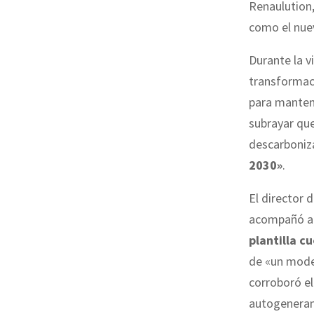
Renaulution,
como el nue
Durante la vi
transformaci
para mantene
subrayar que
descarboniz
2030»
.
El director 
acompañó a l
plantilla c
de «un model
corroboró e
autogeneramo