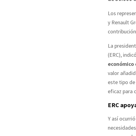
Los represen
y Renault Gr
contribución
La president
(ERC), indic
económico 
valor añadid
este tipo de
eficaz para 
ERC apoya
Y así ocurri
necesidades 