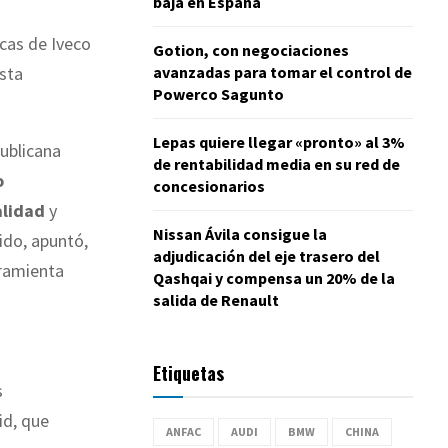
baja en España
icas de Iveco
Gotion, con negociaciones
avanzadas para tomar el control de
esta
Powerco Sagunto
Lepas quiere llegar «pronto» al 3%
publicana
de rentabilidad media en su red de
o
concesionarios
alidad
y
Nissan Ávila consigue la
tido, apuntó,
adjudicación del eje trasero del
rramienta
Qashqai y compensa un 20% de la
salida de Renault
Etiquetas
s
id, que
ANFAC
AUDI
BMW
CHINA