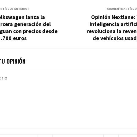
ARTÍCULO ANTERIOR
SIGUIENTE ARTÍCUL
olkswagen lanza la
Opinión Nextlane:
rcera generación del
inteligencia artific
iguan con precios desde
revoluciona la reve
3.700 euros
de vehículos usad
U OPINIÓN