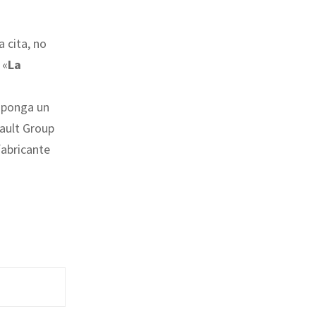
a cita, no
 «
La
uponga un
nault Group
fabricante