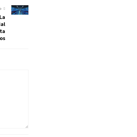
O
 La
ial
nta
os