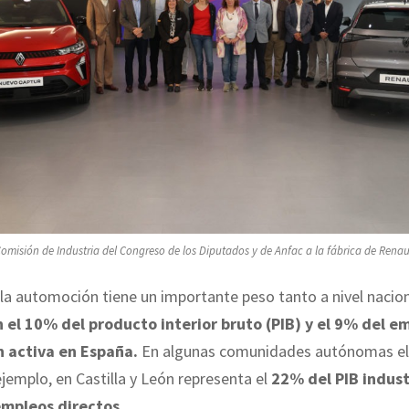
 Comisión de Industria del Congreso de los Diputados y de Anfac a la fábrica de Renaul
 la automoción tiene un importante peso tanto a nivel naci
n el 10% del producto interior bruto (PIB) y el 9% del e
n activa en España.
En algunas comunidades autónomas el
jemplo, en Castilla y León representa el
22% del PIB indust
empleos directos.