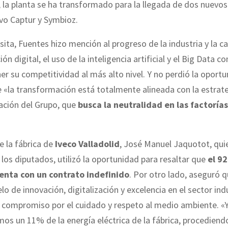
 la planta se ha transformado para la llegada de dos nuevos
vo Captur y Symbioz.
sita, Fuentes hizo mención al progreso de la industria y la ca
ón digital, el uso de la inteligencia artificial y el Big Data 
r su competitividad al más alto nivel. Y no perdió la oport
 «la transformación está totalmente alineada con la estrat
ación del Grupo, que
busca la neutralidad en las factorías
de la fábrica de
Iveco Valladolid
, José Manuel Jaquotot, qui
os diputados, utilizó la oportunidad para resaltar que
el 9
uenta con un contrato indefinido
. Por otro lado, aseguró q
o de innovación, digitalización y excelencia en el sector indu
l compromiso por el cuidado y respeto al medio ambiente. «
s un 11% de la energía eléctrica de la fábrica, procediendo