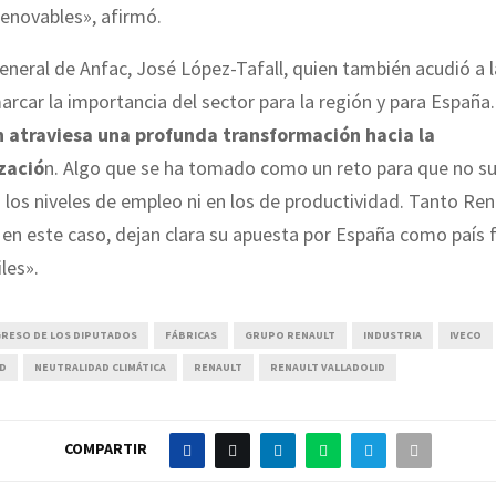
renovables», afirmó.
general de Anfac, José López-Tafall, quien también acudió a l
rcar la importancia del sector para la región y para España.
 atraviesa una profunda transformación hacia la
zació
n. Algo que se ha tomado como un reto para que no s
 los niveles de empleo ni en los de productividad. Tanto Re
en este caso, dejan clara su apuesta por España como país 
les».
RESO DE LOS DIPUTADOS
FÁBRICAS
GRUPO RENAULT
INDUSTRIA
IVECO
ID
NEUTRALIDAD CLIMÁTICA
RENAULT
RENAULT VALLADOLID
COMPARTIR