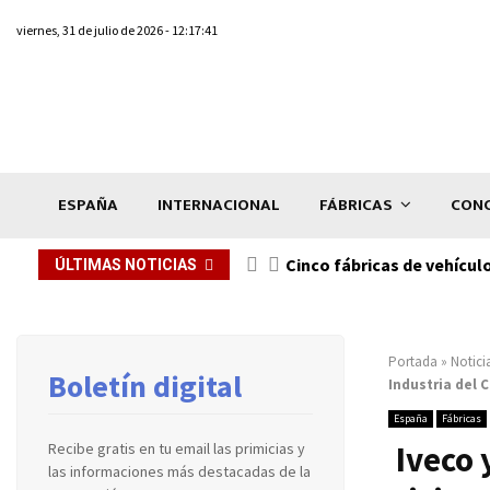
viernes, 31 de julio de 2026 - 12:17:41
ESPAÑA
INTERNACIONAL
FÁBRICAS
CONC
n de...
Cinco fábricas de vehícul
ÚLTIMAS NOTICIAS
Portada
»
Notici
Boletín digital
Industria del 
España
Fábricas
Iveco 
Recibe gratis en tu email las primicias y
las informaciones más destacadas de la