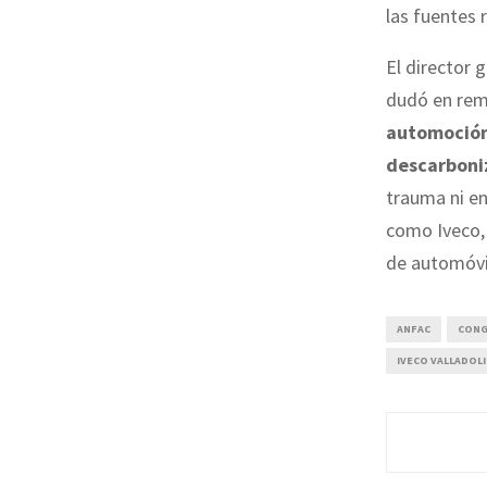
las fuentes 
El director 
dudó en rema
automoción
descarboni
trauma ni en
como Iveco, 
de automóvi
ANFAC
CONG
IVECO VALLADOL