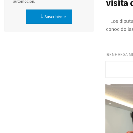
visita
automoción.
Suscribirme
Los diputa
conocido la
IRENE VEGA M