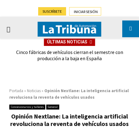
SUSCRÍBETE
INICIAR SESIÓN
PRIMARY
ÚLTIMAS NOTICIAS
MENU
 las
Cinco fábricas de vehículos cierran el semestre con
G
ión
producción a la baja en España
Portada
»
Noticias
»
Opinión Nextlane: La inteligencia artificial
revoluciona la reventa de vehículos usados
Concesionarios y talleres
General
Opinión Nextlane: La inteligencia artificial
revoluciona la reventa de vehículos usados