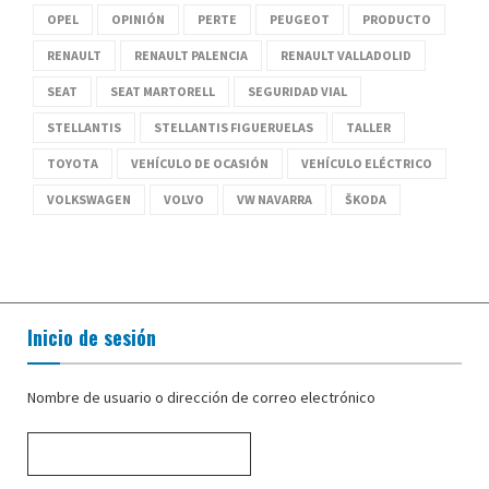
OPEL
OPINIÓN
PERTE
PEUGEOT
PRODUCTO
RENAULT
RENAULT PALENCIA
RENAULT VALLADOLID
SEAT
SEAT MARTORELL
SEGURIDAD VIAL
STELLANTIS
STELLANTIS FIGUERUELAS
TALLER
TOYOTA
VEHÍCULO DE OCASIÓN
VEHÍCULO ELÉCTRICO
VOLKSWAGEN
VOLVO
VW NAVARRA
ŠKODA
Inicio de sesión
Nombre de usuario o dirección de correo electrónico