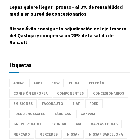
Lepas quiere llegar «pronto» al 3% de rentabilidad
media en su red de concesionarios
Nissan Ávila consigue la adjudicación del eje trasero
del Qashqai y compensa un 20% de la salida de
Renault
Etiquetas
ANFAC
AUDI
BMW
CHINA
CITROËN
COMISIÓN EUROPEA
COMPONENTES
CONCESIONARIOS
EMISIONES
FACONAUTO
FIAT
FORD
FORD ALMUSSAFES
FÁBRICAS
GANVAM
GRUPO RENAULT
HYUNDAI
KIA
MARCAS CHINAS
MERCADO
MERCEDES
NISSAN
NISSAN BARCELONA