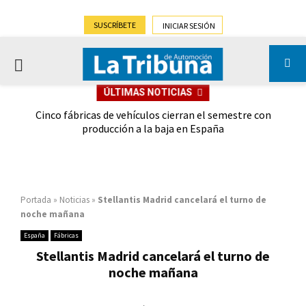
SUSCRÍBETE
INICIAR SESIÓN
PRIMARY
ÚLTIMAS NOTICIAS
MENU
 las
Cinco fábricas de vehículos cierran el semestre con
G
ión
producción a la baja en España
Portada
»
Noticias
»
Stellantis Madrid cancelará el turno de
noche mañana
España
Fábricas
Stellantis Madrid cancelará el turno de
noche mañana