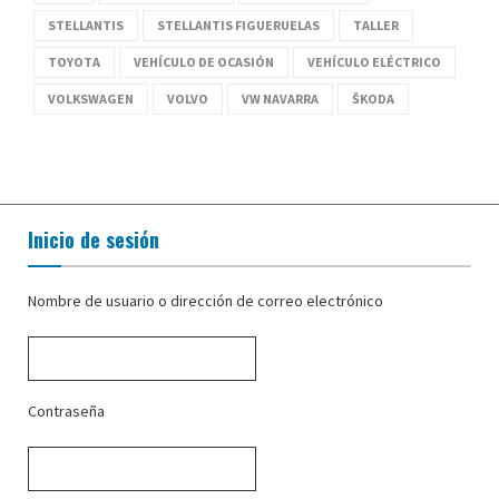
STELLANTIS
STELLANTIS FIGUERUELAS
TALLER
TOYOTA
VEHÍCULO DE OCASIÓN
VEHÍCULO ELÉCTRICO
VOLKSWAGEN
VOLVO
VW NAVARRA
ŠKODA
Inicio de sesión
Nombre de usuario o dirección de correo electrónico
Contraseña