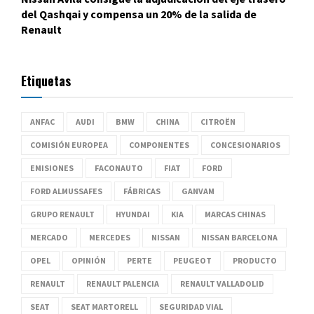
del Qashqai y compensa un 20% de la salida de
Renault
Etiquetas
ANFAC
AUDI
BMW
CHINA
CITROËN
COMISIÓN EUROPEA
COMPONENTES
CONCESIONARIOS
EMISIONES
FACONAUTO
FIAT
FORD
FORD ALMUSSAFES
FÁBRICAS
GANVAM
GRUPO RENAULT
HYUNDAI
KIA
MARCAS CHINAS
MERCADO
MERCEDES
NISSAN
NISSAN BARCELONA
OPEL
OPINIÓN
PERTE
PEUGEOT
PRODUCTO
RENAULT
RENAULT PALENCIA
RENAULT VALLADOLID
SEAT
SEAT MARTORELL
SEGURIDAD VIAL