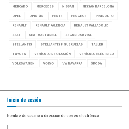
MERCADO
MERCEDES
NISSAN
NISSAN BARCELONA
OPEL
OPINIÓN
PERTE
PEUGEOT
PRODUCTO
RENAULT
RENAULT PALENCIA
RENAULT VALLADOLID
SEAT
SEAT MARTORELL
SEGURIDAD VIAL
STELLANTIS
STELLANTIS FIGUERUELAS
TALLER
TOYOTA
VEHÍCULO DE OCASIÓN
VEHÍCULO ELÉCTRICO
VOLKSWAGEN
VOLVO
VW NAVARRA
ŠKODA
Inicio de sesión
Nombre de usuario o dirección de correo electrónico