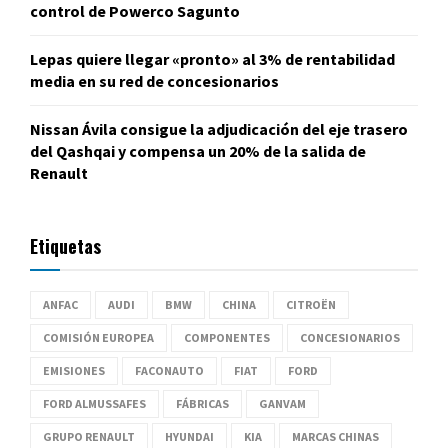
control de Powerco Sagunto
Lepas quiere llegar «pronto» al 3% de rentabilidad
media en su red de concesionarios
Nissan Ávila consigue la adjudicación del eje trasero
del Qashqai y compensa un 20% de la salida de
Renault
Etiquetas
ANFAC
AUDI
BMW
CHINA
CITROËN
COMISIÓN EUROPEA
COMPONENTES
CONCESIONARIOS
EMISIONES
FACONAUTO
FIAT
FORD
FORD ALMUSSAFES
FÁBRICAS
GANVAM
GRUPO RENAULT
HYUNDAI
KIA
MARCAS CHINAS