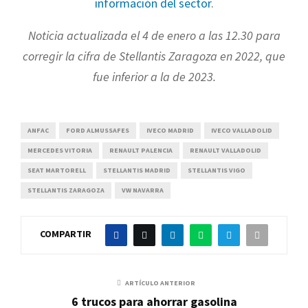
información del sector
.
Noticia actualizada el 4 de enero a las 12.30 para
corregir la cifra de Stellantis Zaragoza en 2022, que
fue inferior a la de 2023.
ANFAC
FORD ALMUSSAFES
IVECO MADRID
IVECO VALLADOLID
MERCEDES VITORIA
RENAULT PALENCIA
RENAULT VALLADOLID
SEAT MARTORELL
STELLANTIS MADRID
STELLANTIS VIGO
STELLANTIS ZARAGOZA
VW NAVARRA
COMPARTIR
ARTÍCULO ANTERIOR
6 trucos para ahorrar gasolina