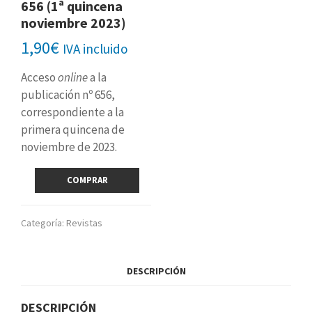
656 (1ª quincena
noviembre 2023)
1,90
€
IVA incluido
Acceso
online
a la
publicación nº 656,
correspondiente a la
primera quincena de
noviembre de 2023.
Revista
COMPRAR
digital
nº
656
Categoría:
Revistas
(1ª
quincena
noviembre
DESCRIPCIÓN
2023)
cantidad
DESCRIPCIÓN