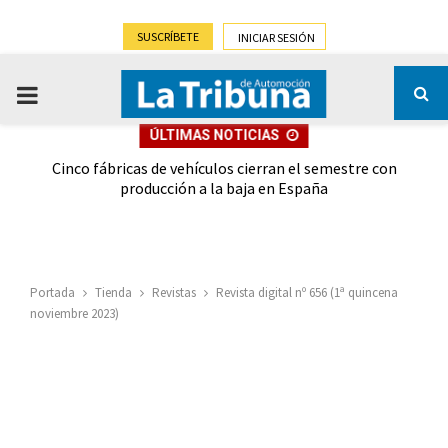
SUSCRÍBETE
INICIAR SESIÓN
PRIMARY
ÚLTIMAS NOTICIAS
MENU
 las
Cinco fábricas de vehículos cierran el semestre con
G
ión
producción a la baja en España
Portada
Tienda
Revistas
Revista digital nº 656 (1ª quincena
noviembre 2023)