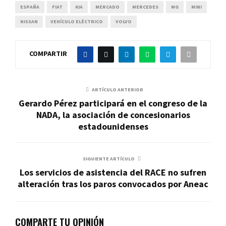
ESPAÑA
FIAT
KIA
MERCADO
MERCEDES
MG
MINI
NISSAN
VEHÍCULO ELÉCTRICO
VOLVO
COMPARTIR
ARTÍCULO ANTERIOR
Gerardo Pérez participará en el congreso de la
NADA, la asociación de concesionarios
estadounidenses
SIGUIENTE ARTÍCULO
Los servicios de asistencia del RACE no sufren
alteración tras los paros convocados por Aneac
COMPARTE TU OPINIÓN