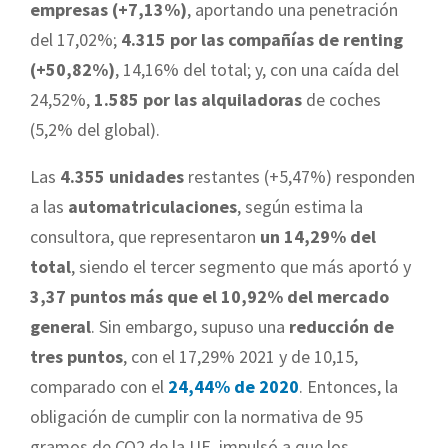
empresas (+7,13%)
, aportando una penetración
del 17,02%;
4.315 por las compañías de renting
(+50,82%)
, 14,16% del total; y, con una caída del
24,52%,
1.585 por las alquiladoras
de coches
(5,2% del global).
Las
4.355 unidades
restantes (+5,47%) responden
a las
automatriculaciones
, según estima la
consultora, que representaron
un 14,29% del
total
, siendo el tercer segmento que más aportó y
3,37 puntos más que el 10,92% del mercado
general
. Sin embargo, supuso una
reducción de
tres puntos
, con el 17,29% 2021 y de 10,15,
comparado con el
24,44% de 2020
. Entonces, la
obligación de cumplir con la normativa de 95
gramos de CO2 de la UE, impulsó a que los