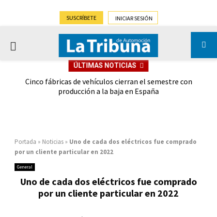
SUSCRÍBETE
INICIAR SESIÓN
PRIMARY
ÚLTIMAS NOTICIAS
MENU
 las
Cinco fábricas de vehículos cierran el semestre con
G
ión
producción a la baja en España
Portada
»
Noticias
»
Uno de cada dos eléctricos fue comprado
por un cliente particular en 2022
General
Uno de cada dos eléctricos fue comprado
por un cliente particular en 2022