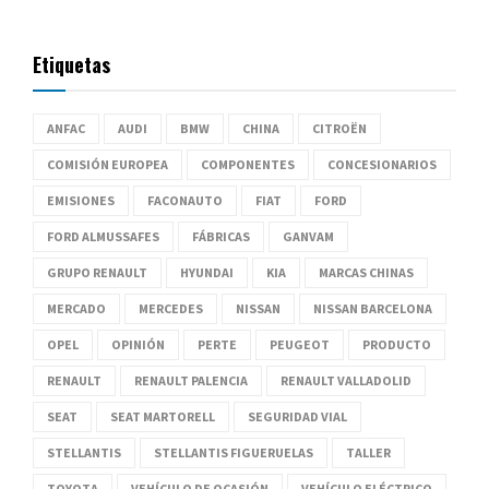
Etiquetas
ANFAC
AUDI
BMW
CHINA
CITROËN
COMISIÓN EUROPEA
COMPONENTES
CONCESIONARIOS
EMISIONES
FACONAUTO
FIAT
FORD
FORD ALMUSSAFES
FÁBRICAS
GANVAM
GRUPO RENAULT
HYUNDAI
KIA
MARCAS CHINAS
MERCADO
MERCEDES
NISSAN
NISSAN BARCELONA
OPEL
OPINIÓN
PERTE
PEUGEOT
PRODUCTO
RENAULT
RENAULT PALENCIA
RENAULT VALLADOLID
SEAT
SEAT MARTORELL
SEGURIDAD VIAL
STELLANTIS
STELLANTIS FIGUERUELAS
TALLER
TOYOTA
VEHÍCULO DE OCASIÓN
VEHÍCULO ELÉCTRICO