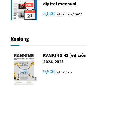
digital mensual
5,00
€
/ mes
IVA incluido
Ranking
RANKING 43 (edición
2024-2025
9,50
€
IVA incluido