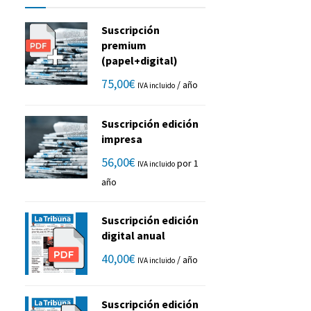
Suscripción
premium
(papel+digital)
75,00
€
/ año
IVA incluido
Suscripción edición
impresa
56,00
€
por 1
IVA incluido
año
Suscripción edición
digital anual
40,00
€
/ año
IVA incluido
Suscripción edición