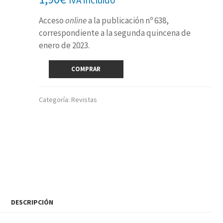
Acceso
online
a la publicación nº 638,
correspondiente a la segunda quincena de
enero de 2023.
Revista
COMPRAR
digital
nº
638
Categoría:
Revistas
(2ª
quincena
enero
2023)
cantidad
DESCRIPCIÓN