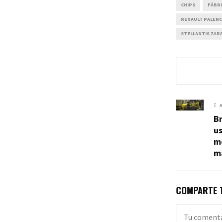
CHIPS
FÁBR
RENAULT PALENC
STELLANTIS ZAR
Br
us
m
m
COMPARTE T