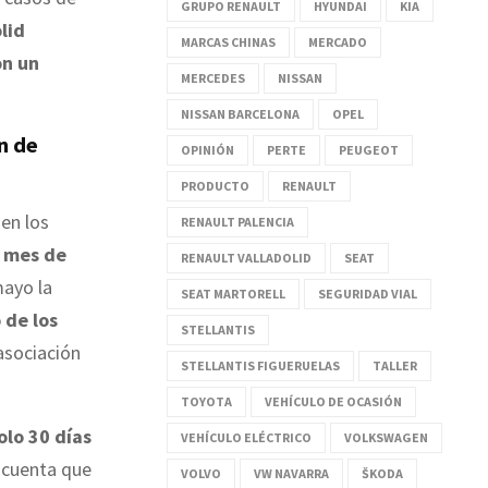
GRUPO RENAULT
HYUNDAI
KIA
lid
MARCAS CHINAS
MERCADO
on un
MERCEDES
NISSAN
NISSAN BARCELONA
OPEL
n de
OPINIÓN
PERTE
PEUGEOT
PRODUCTO
RENAULT
 en los
RENAULT PALENCIA
l mes de
RENAULT VALLADOLID
SEAT
mayo la
SEAT MARTORELL
SEGURIDAD VIAL
 de los
STELLANTIS
 asociación
STELLANTIS FIGUERUELAS
TALLER
TOYOTA
VEHÍCULO DE OCASIÓN
olo 30 días
VEHÍCULO ELÉCTRICO
VOLKSWAGEN
n cuenta que
VOLVO
VW NAVARRA
ŠKODA