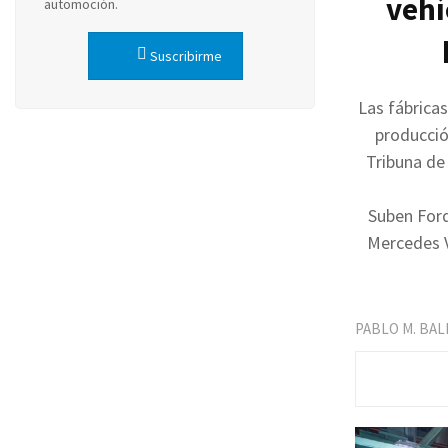
vehí
automoción.
Suscribirme
Las fábrica
producció
Tribuna de
Suben Ford
Mercedes Vi
PABLO M. BA