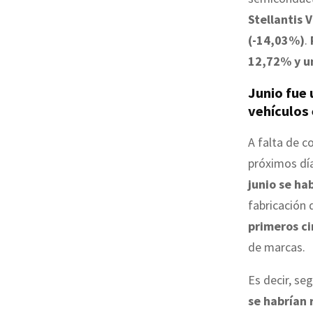
Stellantis 
(-14,03%)
.
12,72% y u
Junio fue 
vehículos 
A falta de c
próximos dí
junio se ha
fabricación 
primeros c
de marcas.
Es decir, se
se habrían 