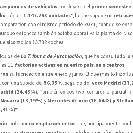
s españolas de vehículos
concluyeron el
primer semestre
ducción de
1.147.263 unidades*
, lo que supone un
retroces
comparación con el mismo periodo de
2021
, cuando se ens
 aunque entonces también estaba operativa la planta de Nis
ue alcanzó los 15.732 coches.
álculos de
La Tribuna de Automoción
, que ha consultado la 
las
11 factorías activas en nuestro país
,
seis centros
aron
su fabricación entre enero y junio. El que más lo hizo fu
, con una subida del
56,35%
, seguida de
Iveco Madrid (37
Madrid (24,48%)
. También en positivo, cerraron el parcial ini
Navarra (18,39%)
y
Mercedes Vitoria (16,64%) y Stellan
4,41%)*
.
ario, hubo
cinco emplazamientos
que, principalmente por la
ores,
acabaron en negativo
, siendo los más afectados lo