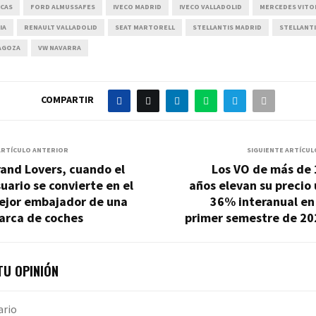
ICAS
FORD ALMUSSAFES
IVECO MADRID
IVECO VALLADOLID
MERCEDES VITO
IA
RENAULT VALLADOLID
SEAT MARTORELL
STELLANTIS MADRID
STELLANTI
AGOZA
VW NAVARRA
COMPARTIR
ARTÍCULO ANTERIOR
SIGUIENTE ARTÍCUL
and Lovers, cuando el
Los VO de más de 
uario se convierte en el
años elevan su precio
ejor embajador de una
36% interanual en
arca de coches
primer semestre de 20
U OPINIÓN