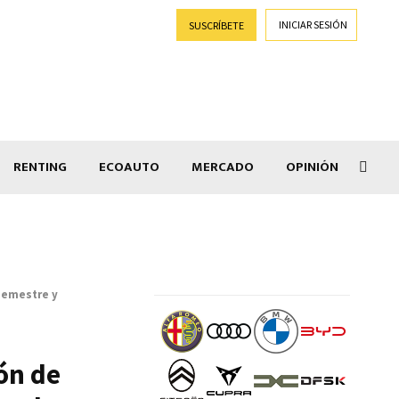
INICIAR SESIÓN
SUSCRÍBETE
RENTING
ECOAUTO
MERCADO
OPINIÓN
Salir
 semestre y
ón de