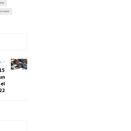
RIA
S VIGO
O
15
 un
 el
22