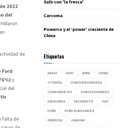
Salir con 'la fresca'
 de 2022
o del
Carcoma
amblaron
Powerco y el ‘power’ creciente de
san
China
actividad de
Etiquetas
e
Ford
ANFAC
AUDI
BMW
CHINA
,76%)
y
CITROËN
COMISIÓN EUROPEA
cial del
COMPONENTES
CONCESIONARIOS
tis
EMISIONES
FACONAUTO
FIAT
FORD
FORD ALMUSSAFES
 falta de
FÁBRICAS
GANVAM
s casos de