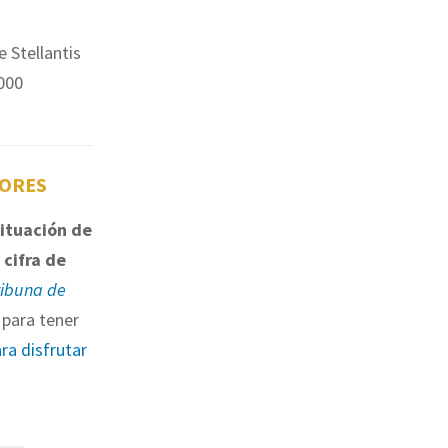
e Stellantis
.000
TORES
situación de
 cifra de
ribuna de
para tener
ara disfrutar