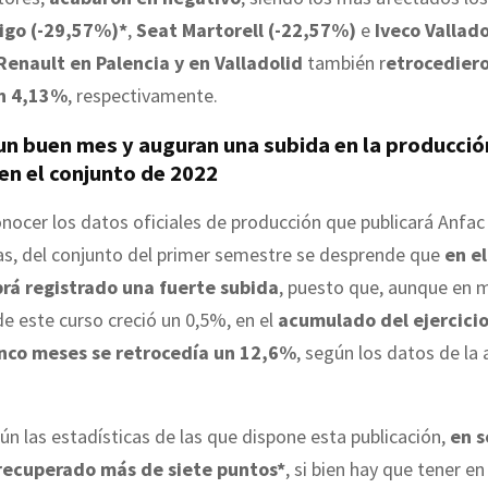
Vigo (-29,57%)*
,
Seat Martorell (-22,57%)
e
Iveco Vallado
Renault en Palencia y en Valladolid
también r
etrocedier
n 4,13%
, respectivamente.
un buen mes y auguran una subida en la producció
en el conjunto de 2022
onocer los datos oficiales de producción que publicará Anfac
as, del conjunto del primer semestre se desprende que
en e
brá registrado una fuerte subida
, puesto que, aunque en 
de este curso creció un 0,5%, en el
acumulado del ejercicio
inco meses se retrocedía un 12,6%
, según los datos de la
gún las estadísticas de las que dispone esta publicación,
en s
recuperado más de siete puntos*
, si bien hay que tener e