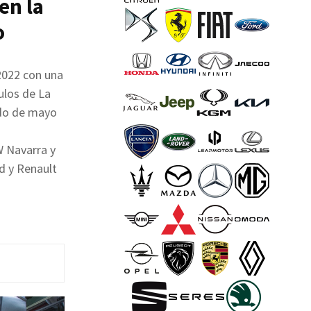
en la
o
2022 con una
ulos de La
ado de mayo
W Navarra y
id y Renault