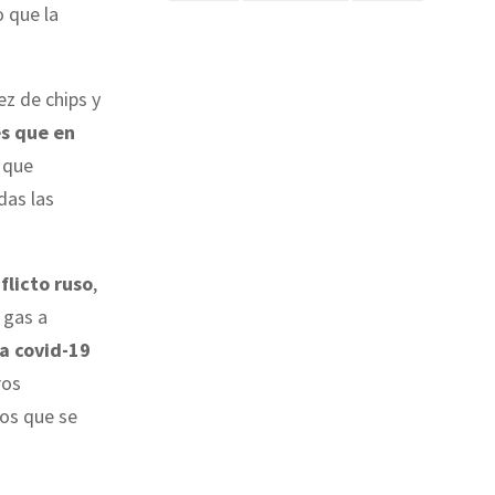
o que la
ez de chips y
es que en
o que
das las
flicto ruso
,
 gas a
la covid-19
ros
los que se