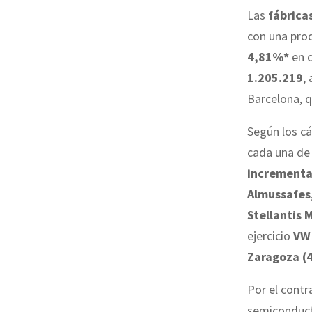
Las
fábrica
con una pro
4,81%*
en 
1.205.219
,
Barcelona, q
Según los c
cada una de 
increment
Almussafes
Stellantis 
ejercicio
VW 
Zaragoza (
Por el contr
semiconduct