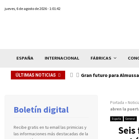
jueves, 6 de agosto de 2026 - 1:01:42
ESPAÑA
INTERNACIONAL
FÁBRICAS
CONC
Gran futuro para Almussaf
ÚLTIMAS NOTICIAS
Portada
»
Notici
Boletín digital
abren la puerta
España
General
Seis
Recibe gratis en tu email las primicias y
las informaciones más destacadas de la