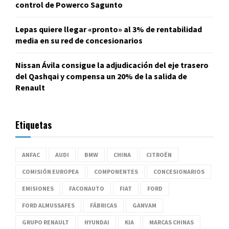
control de Powerco Sagunto
Lepas quiere llegar «pronto» al 3% de rentabilidad
media en su red de concesionarios
Nissan Ávila consigue la adjudicación del eje trasero
del Qashqai y compensa un 20% de la salida de
Renault
Etiquetas
ANFAC
AUDI
BMW
CHINA
CITROËN
COMISIÓN EUROPEA
COMPONENTES
CONCESIONARIOS
EMISIONES
FACONAUTO
FIAT
FORD
FORD ALMUSSAFES
FÁBRICAS
GANVAM
GRUPO RENAULT
HYUNDAI
KIA
MARCAS CHINAS