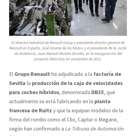
El director industrial de Renault Group y presidente director general de
Renault en España, José Vicente de los Mozos, y el presidente de la Junta
de Andalucía, Juan Manuel Moreno Bonilla, en la inauguración del
proyecto Refactory en noviembre de 2021.
El
Grupo Renault
ha adjudicado a la
factoría de
Sevilla
la
producción de la caja de velocidades
para coches híbridos
, denominada
DB35
, que
actualmente se está fabricando en la
planta
francesa de Ruitz
y que la equipan modelos de la
firma del rombo como el Clio, Captur o Megane,
según han confirmado a
La Tribuna de Automoción