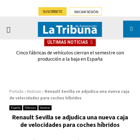
SUSCRÍBETE
INICIAR SESIÓN
PRIMARY
ÚLTIMAS NOTICIAS
MENU
 las
Cinco fábricas de vehículos cierran el semestre con
G
ión
producción a la baja en España
Portada
»
Noticias
»
Renault Sevilla se adjudica una nueva caja
de velocidades para coches híbridos
España
Fábricas
General
Renault Sevilla se adjudica una nueva caja
de velocidades para coches híbridos