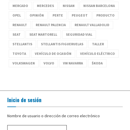
MERCADO
MERCEDES
NISSAN
NISSAN BARCELONA
OPEL
OPINIÓN
PERTE
PEUGEOT
PRODUCTO
RENAULT
RENAULT PALENCIA
RENAULT VALLADOLID
SEAT
SEAT MARTORELL
SEGURIDAD VIAL
STELLANTIS
STELLANTIS FIGUERUELAS
TALLER
TOYOTA
VEHÍCULO DE OCASIÓN
VEHÍCULO ELÉCTRICO
VOLKSWAGEN
VOLVO
VW NAVARRA
ŠKODA
Inicio de sesión
Nombre de usuario o dirección de correo electrónico