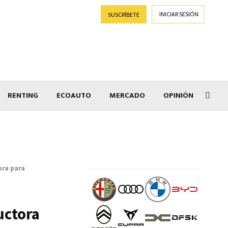
INICIAR SESIÓN
SUSCRÍBETE
RENTING
ECOAUTO
MERCADO
OPINIÓN
Salir
ora para
uctora