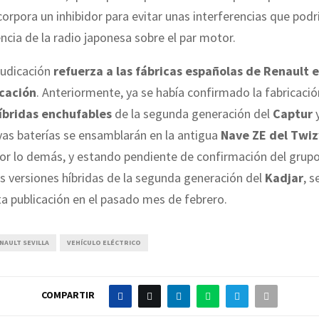
corpora un inhibidor para evitar unas interferencias que podr
encia de la radio japonesa sobre el par motor.
judicación
refuerza a las fábricas españolas de Renault 
icación
. Anteriormente, ya se había confirmado la fabricaci
íbridas enchufables
de la segunda generación del
Captur
y
yas baterías se ensamblarán en la antigua
Nave ZE del Twiz
Por lo demás, y estando pendiente de confirmación del grupo
s versiones híbridas de la segunda generación del
Kadjar
, 
a publicación en el pasado mes de febrero.
NAULT SEVILLA
VEHÍCULO ELÉCTRICO
COMPARTIR