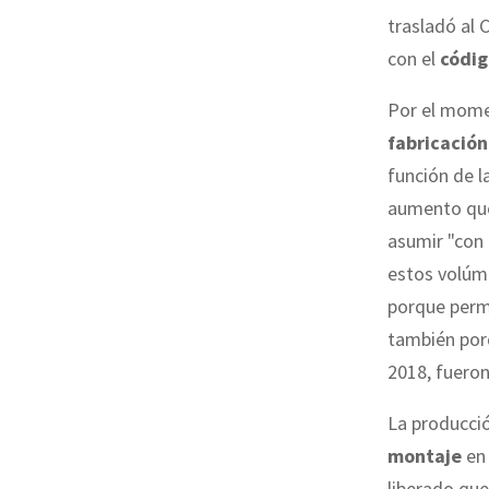
trasladó al
con el
códi
Por el mome
fabricació
función de l
aumento que 
asumir "con 
estos volúm
porque permi
también por
2018, fuero
La producció
montaje
en 
liberado que