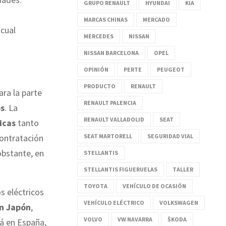
GRUPO RENAULT
HYUNDAI
KIA
MARCAS CHINAS
MERCADO
 cual
MERCEDES
NISSAN
NISSAN BARCELONA
OPEL
OPINIÓN
PERTE
PEUGEOT
PRODUCTO
RENAULT
ara la parte
RENAULT PALENCIA
os
. La
RENAULT VALLADOLID
SEAT
icas
tanto
SEAT MARTORELL
SEGURIDAD VIAL
contratación
obstante, en
STELLANTIS
STELLANTIS FIGUERUELAS
TALLER
TOYOTA
VEHÍCULO DE OCASIÓN
s eléctricos
VEHÍCULO ELÉCTRICO
VOLKSWAGEN
en Japón
,
VOLVO
VW NAVARRA
ŠKODA
rá en España,