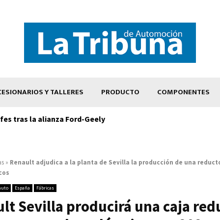
ESIONARIOS Y TALLERES
PRODUCTO
COMPONENTES
es tras la alianza Ford-Geely
as
»
Renault adjudica a la planta de Sevilla la producción de una reduct
cos
auto
España
Fábricas
lt Sevilla producirá una caja red