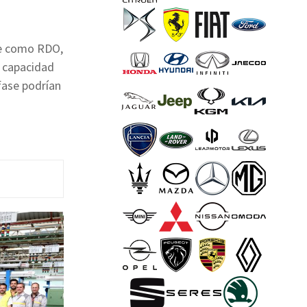
te como RDO,
a capacidad
fase podrían