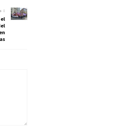
O
 el
del
uen
as