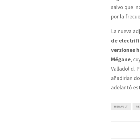
salvo que in
por la frecu
La nueva ad
de electrif
versiones h
Mégane
, cu
Valladolid. 
añadirían do
adelantó est
RENAULT
RE