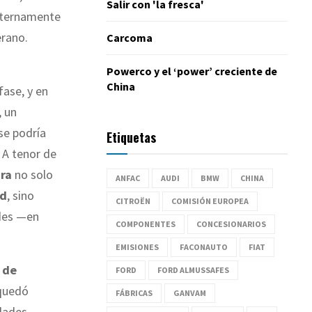
Salir con 'la fresca'
nternamente
erano.
Carcoma
Powerco y el ‘power’ creciente de
China
fase, y en
, un
se podría
Etiquetas
 A tenor de
ra
no solo
ANFAC
AUDI
BMW
CHINA
ad
, sino
CITROËN
COMISIÓN EUROPEA
des —en
COMPONENTES
CONCESIONARIOS
EMISIONES
FACONAUTO
FIAT
 de
FORD
FORD ALMUSSAFES
 quedó
FÁBRICAS
GANVAM
dades.