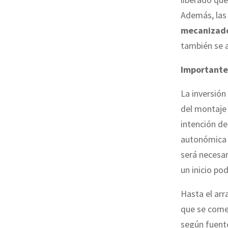
Además, las 
mecanizad
también se a
Importante
La inversión 
del montaje
intención d
autonómica 
será necesa
un inicio po
Hasta el arr
que se comer
según fuente