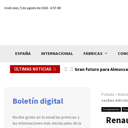
miércoles, 5 de agosto de 2026 - 6:57:48
ESPAÑA
INTERNACIONAL
FÁBRICAS
CONC
Gran futuro para Almussaf
ÚLTIMAS NOTICIAS
Portada
»
Notici
Boletín digital
coches eléctri
Componentes
Eco
Renau
Recibe gratis en tu email las primicias y
las informaciones más destacadas de la