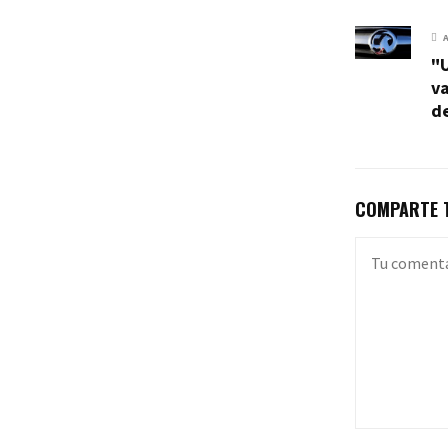
"U
va
d
COMPARTE T