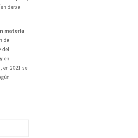
ían darse
en materia
ón de
 del
y
en
, en 2021 se
según