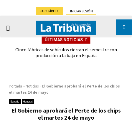
SUSCRÍBETE
INICIAR SESIÓN
PRIMARY
ÚLTIMAS NOTICIAS
MENU
 las
Cinco fábricas de vehículos cierran el semestre con
G
ión
producción a la baja en España
Portada
»
Noticias
»
El Gobierno aprobará el Perte de los chips
el martes 24 de mayo
España
General
El Gobierno aprobará el Perte de los chips
el martes 24 de mayo