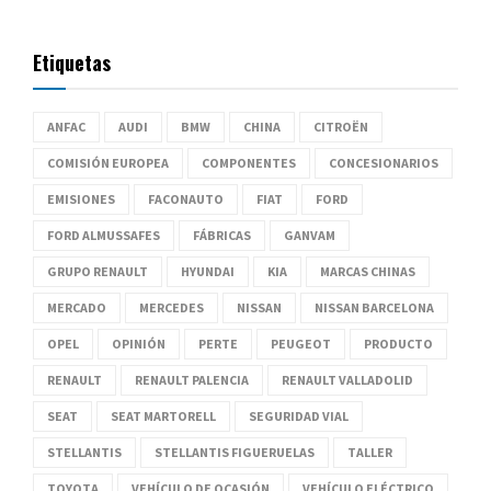
Etiquetas
ANFAC
AUDI
BMW
CHINA
CITROËN
COMISIÓN EUROPEA
COMPONENTES
CONCESIONARIOS
EMISIONES
FACONAUTO
FIAT
FORD
FORD ALMUSSAFES
FÁBRICAS
GANVAM
GRUPO RENAULT
HYUNDAI
KIA
MARCAS CHINAS
MERCADO
MERCEDES
NISSAN
NISSAN BARCELONA
OPEL
OPINIÓN
PERTE
PEUGEOT
PRODUCTO
RENAULT
RENAULT PALENCIA
RENAULT VALLADOLID
SEAT
SEAT MARTORELL
SEGURIDAD VIAL
STELLANTIS
STELLANTIS FIGUERUELAS
TALLER
TOYOTA
VEHÍCULO DE OCASIÓN
VEHÍCULO ELÉCTRICO