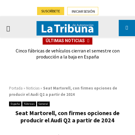
SUSCRÍBETE
INICIAR SESIÓN
PRIMARY
ÚLTIMAS NOTICIAS
MENU
 las
Cinco fábricas de vehículos cierran el semestre con
G
ión
producción a la baja en España
Portada
»
Noticias
»
Seat Martorell, con firmes opciones de
producir el Audi Q2 a partir de 2024
España
Fábricas
General
Seat Martorell, con firmes opciones de
producir el Audi Q2 a partir de 2024