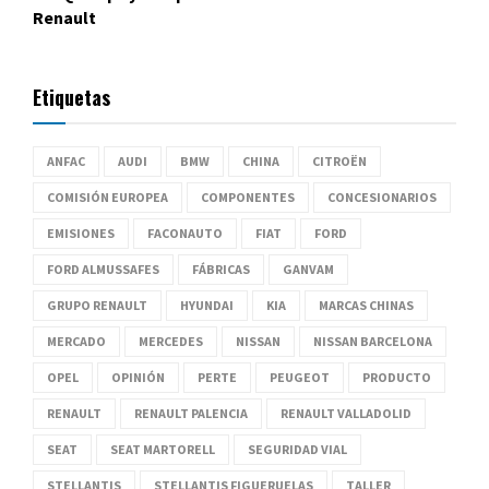
Renault
Etiquetas
ANFAC
AUDI
BMW
CHINA
CITROËN
COMISIÓN EUROPEA
COMPONENTES
CONCESIONARIOS
EMISIONES
FACONAUTO
FIAT
FORD
FORD ALMUSSAFES
FÁBRICAS
GANVAM
GRUPO RENAULT
HYUNDAI
KIA
MARCAS CHINAS
MERCADO
MERCEDES
NISSAN
NISSAN BARCELONA
OPEL
OPINIÓN
PERTE
PEUGEOT
PRODUCTO
RENAULT
RENAULT PALENCIA
RENAULT VALLADOLID
SEAT
SEAT MARTORELL
SEGURIDAD VIAL
STELLANTIS
STELLANTIS FIGUERUELAS
TALLER