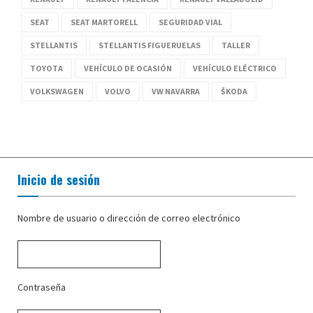
SEAT
SEAT MARTORELL
SEGURIDAD VIAL
STELLANTIS
STELLANTIS FIGUERUELAS
TALLER
TOYOTA
VEHÍCULO DE OCASIÓN
VEHÍCULO ELÉCTRICO
VOLKSWAGEN
VOLVO
VW NAVARRA
ŠKODA
Inicio de sesión
Nombre de usuario o dirección de correo electrónico
Contraseña