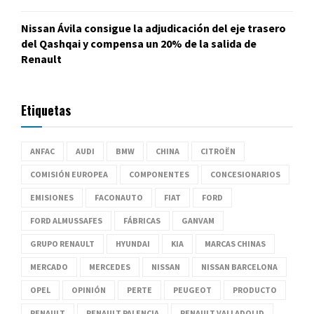
Nissan Ávila consigue la adjudicación del eje trasero
del Qashqai y compensa un 20% de la salida de
Renault
Etiquetas
ANFAC
AUDI
BMW
CHINA
CITROËN
COMISIÓN EUROPEA
COMPONENTES
CONCESIONARIOS
EMISIONES
FACONAUTO
FIAT
FORD
FORD ALMUSSAFES
FÁBRICAS
GANVAM
GRUPO RENAULT
HYUNDAI
KIA
MARCAS CHINAS
MERCADO
MERCEDES
NISSAN
NISSAN BARCELONA
OPEL
OPINIÓN
PERTE
PEUGEOT
PRODUCTO
RENAULT
RENAULT PALENCIA
RENAULT VALLADOLID