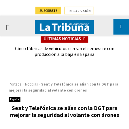
SUSCRÍBETE
INICIAR SESIÓN
PRIMARY
ÚLTIMAS NOTICIAS
MENU
 las
Cinco fábricas de vehículos cierran el semestre con
G
ión
producción a la baja en España
Portada
»
Noticias
»
Seat y Telefónica se alían con la DGT para
mejorar la seguridad al volante con drones
España
Seat y Telefónica se alían con la DGT para
mejorar la seguridad al volante con drones