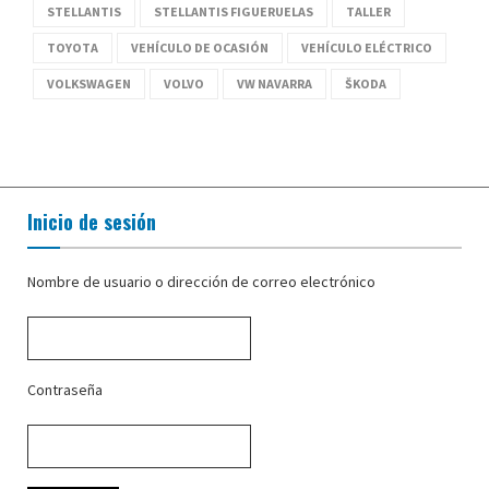
STELLANTIS
STELLANTIS FIGUERUELAS
TALLER
TOYOTA
VEHÍCULO DE OCASIÓN
VEHÍCULO ELÉCTRICO
VOLKSWAGEN
VOLVO
VW NAVARRA
ŠKODA
Inicio de sesión
Nombre de usuario o dirección de correo electrónico
Contraseña