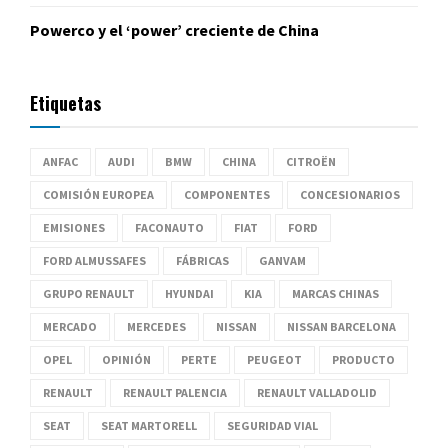
Powerco y el ‘power’ creciente de China
Etiquetas
ANFAC
AUDI
BMW
CHINA
CITROËN
COMISIÓN EUROPEA
COMPONENTES
CONCESIONARIOS
EMISIONES
FACONAUTO
FIAT
FORD
FORD ALMUSSAFES
FÁBRICAS
GANVAM
GRUPO RENAULT
HYUNDAI
KIA
MARCAS CHINAS
MERCADO
MERCEDES
NISSAN
NISSAN BARCELONA
OPEL
OPINIÓN
PERTE
PEUGEOT
PRODUCTO
RENAULT
RENAULT PALENCIA
RENAULT VALLADOLID
SEAT
SEAT MARTORELL
SEGURIDAD VIAL