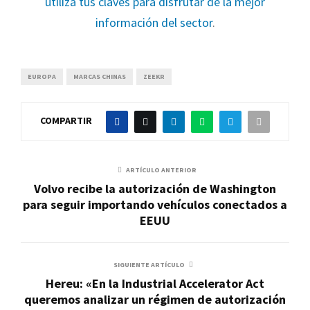
utiliza tus claves para disfrutar de la mejor
información del sector
.
EUROPA
MARCAS CHINAS
ZEEKR
COMPARTIR
ARTÍCULO ANTERIOR
Volvo recibe la autorización de Washington
para seguir importando vehículos conectados a
EEUU
SIGUIENTE ARTÍCULO
Hereu: «En la Industrial Accelerator Act
queremos analizar un régimen de autorización