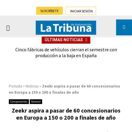
SUSCRÍBETE
INICIAR SESIÓN
PRIMARY
ÚLTIMAS NOTICIAS
MENU
 las
Cinco fábricas de vehículos cierran el semestre con
G
ión
producción a la baja en España
Portada
»
Noticias
»
Zeekr aspira a pasar de 60 concesionarios
en Europa a 150 o 200 a finales de año
Componentes
General
Zeekr aspira a pasar de 60 concesionarios
en Europa a 150 o 200 a finales de año