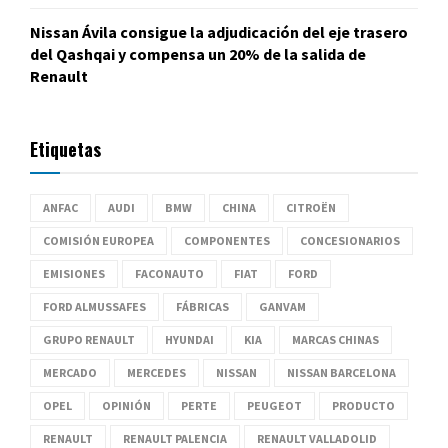
Nissan Ávila consigue la adjudicación del eje trasero
del Qashqai y compensa un 20% de la salida de
Renault
Etiquetas
ANFAC
AUDI
BMW
CHINA
CITROËN
COMISIÓN EUROPEA
COMPONENTES
CONCESIONARIOS
EMISIONES
FACONAUTO
FIAT
FORD
FORD ALMUSSAFES
FÁBRICAS
GANVAM
GRUPO RENAULT
HYUNDAI
KIA
MARCAS CHINAS
MERCADO
MERCEDES
NISSAN
NISSAN BARCELONA
OPEL
OPINIÓN
PERTE
PEUGEOT
PRODUCTO
RENAULT
RENAULT PALENCIA
RENAULT VALLADOLID