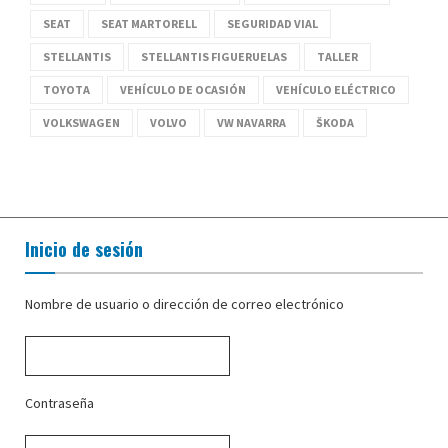
SEAT
SEAT MARTORELL
SEGURIDAD VIAL
STELLANTIS
STELLANTIS FIGUERUELAS
TALLER
TOYOTA
VEHÍCULO DE OCASIÓN
VEHÍCULO ELÉCTRICO
VOLKSWAGEN
VOLVO
VW NAVARRA
ŠKODA
Inicio de sesión
Nombre de usuario o dirección de correo electrónico
Contraseña