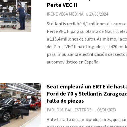
Perte VEC II
IRENE VEGA MEDINA
23/08/2024
Stellantis recibirá 4,1 millones de euros a
Perte VEC II para su planta de Madrid, ele
a 116,4 millones de euros. Asimismo, la c
del Perte VEC II ha otorgado casi 420 mil
para impulsar la electrificación del secto
automovilístico en España.
Seat empleará un ERTE de hasta
Ford de 70 y Stellantis Zaragoz
falta de piezas
PABLO M. BALLESTEROS
06/01/2023
Ante la falta de semiconductores, que aún
primeros meses del año estarán marcado