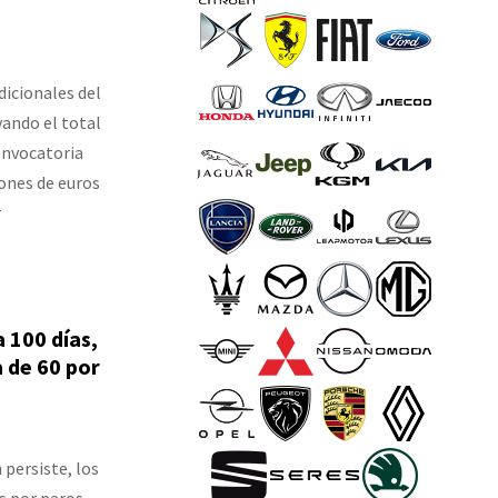
dicionales del
vando el total
onvocatoria
lones de euros
r
 100 días,
a de 60 por
 persiste, los
s por paros