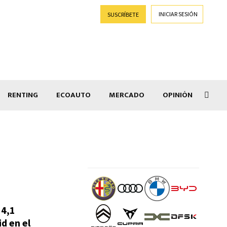
INICIAR SESIÓN
SUSCRÍBETE
RENTING
ECOAUTO
MERCADO
OPINIÓN
Salir
 4,1
d en el