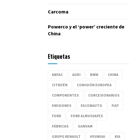
Carcoma
Powerco y el ‘power’ creciente de
China
Etiquetas
ANFAC
AUDI
BMW
CHINA
CITROËN
COMISIÓN EUROPEA
COMPONENTES
CONCESIONARIOS
EMISIONES
FACONAUTO
FIAT
FORD
FORD ALMUSSAFES
FÁBRICAS
GANVAM
GRUPO RENAULT
HYUNDAI
KIA