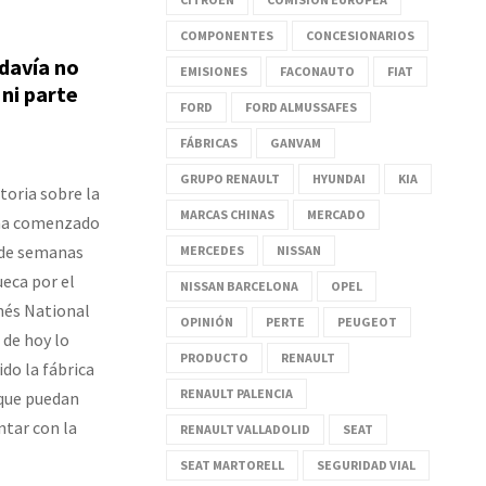
COMPONENTES
CONCESIONARIOS
davía no
EMISIONES
FACONAUTO
FIAT
ni parte
FORD
FORD ALMUSSAFES
FÁBRICAS
GANVAM
GRUPO RENAULT
HYUNDAI
KIA
toria sobre la
MARCAS CHINAS
MERCADO
 ha comenzado
r de semanas
MERCEDES
NISSAN
eca por el
NISSAN BARCELONA
OPEL
nés National
OPINIÓN
PERTE
PEUGEOT
 de hoy lo
PRODUCTO
RENAULT
do la fábrica
RENAULT PALENCIA
 que puedan
ntar con la
RENAULT VALLADOLID
SEAT
SEAT MARTORELL
SEGURIDAD VIAL