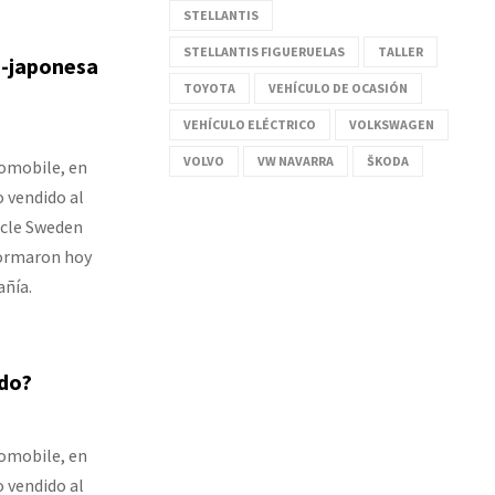
STELLANTIS
STELLANTIS FIGUERUELAS
TALLER
o-japonesa
TOYOTA
VEHÍCULO DE OCASIÓN
VEHÍCULO ELÉCTRICO
VOLKSWAGEN
VOLVO
VW NAVARRA
ŠKODA
tomobile, en
o vendido al
icle Sweden
formaron hoy
añía.
ido?
tomobile, en
o vendido al