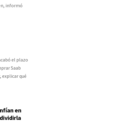
en, informó
acabó el plazo
mprar Saab
, explicar qué
nfían en
ividirla