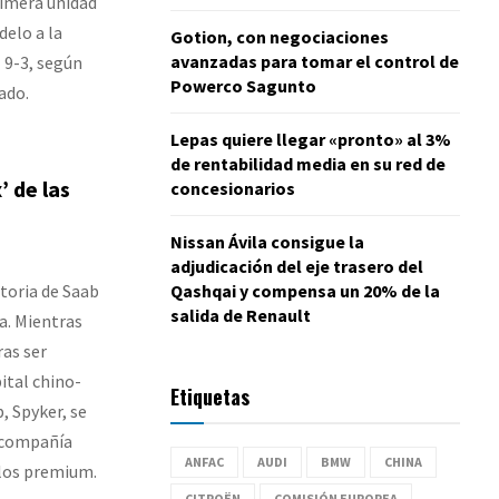
rimera unidad
delo a la
Gotion, con negociaciones
avanzadas para tomar el control de
 9-3, según
Powerco Sagunto
ado.
Lepas quiere llegar «pronto» al 3%
de rentabilidad media en su red de
 de las
concesionarios
Nissan Ávila consigue la
adjudicación del eje trasero del
toria de Saab
Qashqai y compensa un 20% de la
salida de Renault
a. Mientras
ras ser
pital chino-
Etiquetas
, Spyker, se
a compañía
ANFAC
AUDI
BMW
CHINA
ulos premium.
CITROËN
COMISIÓN EUROPEA