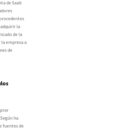
nta de Saab
radores
 procedentes
adquirir la
icado de la
r la empresa a
mes de
ulos
prar
. Según ha
e fuentes de