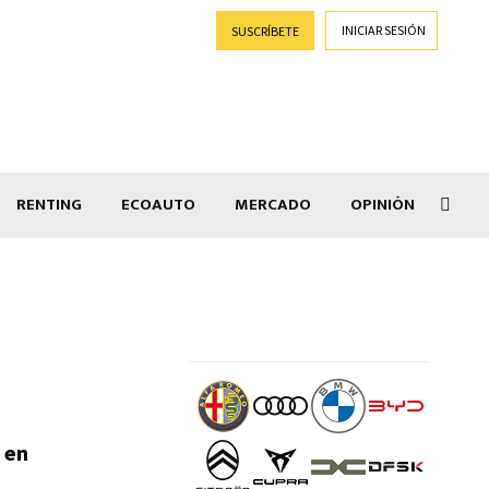
INICIAR SESIÓN
SUSCRÍBETE
RENTING
ECOAUTO
MERCADO
OPINIÓN
Goti
 en