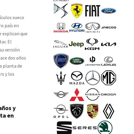
ículos sueco
ro país en
e explican que
ar. El
su versión
hace dos años
a planta de
rs y los
años y
sta en