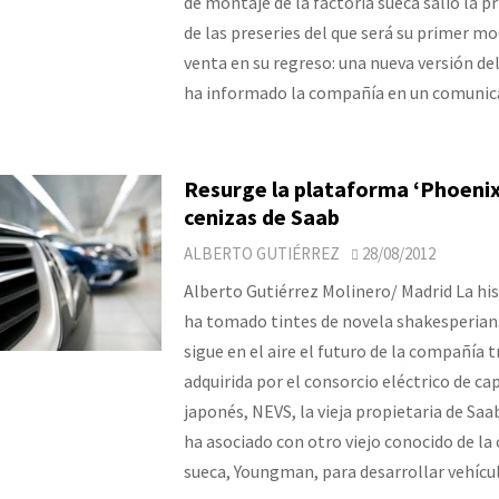
de montaje de la factoría sueca salió la p
de las preseries del que será su primer mo
venta en su regreso: una nueva versión del
ha informado la compañía en un comunic
Resurge la plataforma ‘Phoenix’
cenizas de Saab
ALBERTO GUTIÉRREZ
28/08/2012
Alberto Gutiérrez Molinero/ Madrid La his
ha tomado tintes de novela shakesperian
sigue en el aire el futuro de la compañía t
adquirida por el consorcio eléctrico de ca
japonés, NEVS, la vieja propietaria de Saab
ha asociado con otro viejo conocido de l
sueca, Youngman, para desarrollar vehíc