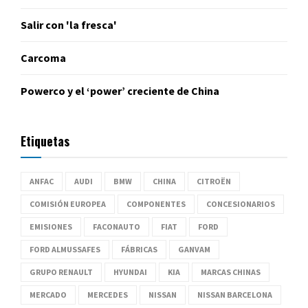
Salir con 'la fresca'
Carcoma
Powerco y el ‘power’ creciente de China
Etiquetas
ANFAC
AUDI
BMW
CHINA
CITROËN
COMISIÓN EUROPEA
COMPONENTES
CONCESIONARIOS
EMISIONES
FACONAUTO
FIAT
FORD
FORD ALMUSSAFES
FÁBRICAS
GANVAM
GRUPO RENAULT
HYUNDAI
KIA
MARCAS CHINAS
MERCADO
MERCEDES
NISSAN
NISSAN BARCELONA