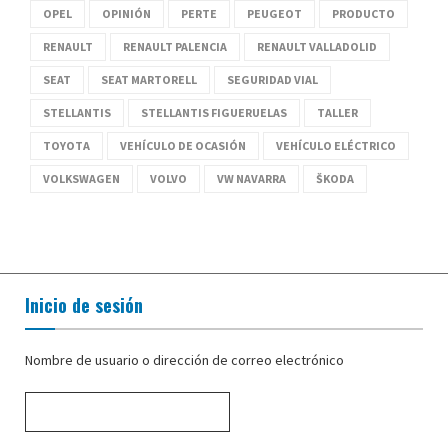
OPEL
OPINIÓN
PERTE
PEUGEOT
PRODUCTO
RENAULT
RENAULT PALENCIA
RENAULT VALLADOLID
SEAT
SEAT MARTORELL
SEGURIDAD VIAL
STELLANTIS
STELLANTIS FIGUERUELAS
TALLER
TOYOTA
VEHÍCULO DE OCASIÓN
VEHÍCULO ELÉCTRICO
VOLKSWAGEN
VOLVO
VW NAVARRA
ŠKODA
Inicio de sesión
Nombre de usuario o dirección de correo electrónico