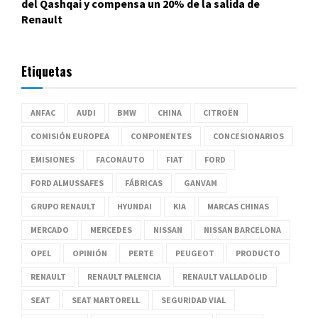
del Qashqai y compensa un 20% de la salida de
Renault
Etiquetas
ANFAC
AUDI
BMW
CHINA
CITROËN
COMISIÓN EUROPEA
COMPONENTES
CONCESIONARIOS
EMISIONES
FACONAUTO
FIAT
FORD
FORD ALMUSSAFES
FÁBRICAS
GANVAM
GRUPO RENAULT
HYUNDAI
KIA
MARCAS CHINAS
MERCADO
MERCEDES
NISSAN
NISSAN BARCELONA
OPEL
OPINIÓN
PERTE
PEUGEOT
PRODUCTO
RENAULT
RENAULT PALENCIA
RENAULT VALLADOLID
SEAT
SEAT MARTORELL
SEGURIDAD VIAL