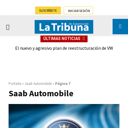
SUSCRÍBETE
INICIAR SESIÓN
PRIMARY
ÚLTIMAS NOTICIAS
MENU
ueva
El nuevo y agresivo plan de reestructuración de VW
a su
Portada
»
Saab Automobile
»
Página 7
Saab Automobile