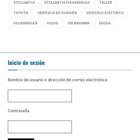
STELLANTIS
STELLANTIS FIGUERUELAS
TALLER
TOYOTA
VEHÍCULO DE OCASIÓN
VEHÍCULO ELÉCTRICO
VOLKSWAGEN
VOLVO
VW NAVARRA
ŠKODA
Inicio de sesión
Nombre de usuario o dirección de correo electrónico
Contraseña