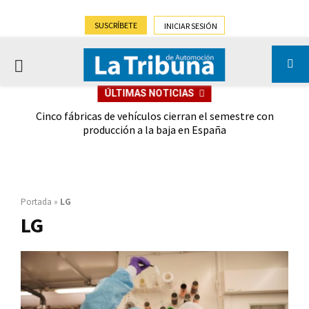
SUSCRÍBETE
INICIAR SESIÓN
PRIMARY
ÚLTIMAS NOTICIAS
MENU
 las
Cinco fábricas de vehículos cierran el semestre con
G
ión
producción a la baja en España
Portada
»
LG
LG