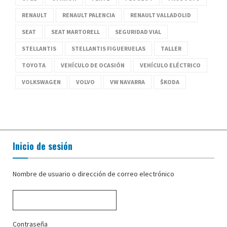
RENAULT
RENAULT PALENCIA
RENAULT VALLADOLID
SEAT
SEAT MARTORELL
SEGURIDAD VIAL
STELLANTIS
STELLANTIS FIGUERUELAS
TALLER
TOYOTA
VEHÍCULO DE OCASIÓN
VEHÍCULO ELÉCTRICO
VOLKSWAGEN
VOLVO
VW NAVARRA
ŠKODA
Inicio de sesión
Nombre de usuario o dirección de correo electrónico
Contraseña