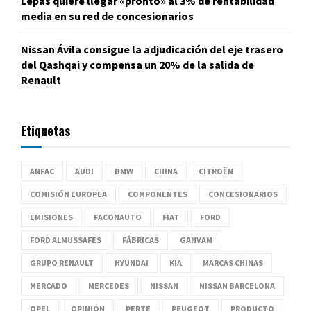
Lepas quiere llegar «pronto» al 3% de rentabilidad
media en su red de concesionarios
Nissan Ávila consigue la adjudicación del eje trasero
del Qashqai y compensa un 20% de la salida de
Renault
Etiquetas
ANFAC
AUDI
BMW
CHINA
CITROËN
COMISIÓN EUROPEA
COMPONENTES
CONCESIONARIOS
EMISIONES
FACONAUTO
FIAT
FORD
FORD ALMUSSAFES
FÁBRICAS
GANVAM
GRUPO RENAULT
HYUNDAI
KIA
MARCAS CHINAS
MERCADO
MERCEDES
NISSAN
NISSAN BARCELONA
OPEL
OPINIÓN
PERTE
PEUGEOT
PRODUCTO