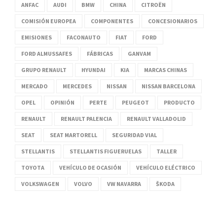
ANFAC
AUDI
BMW
CHINA
CITROËN
COMISIÓN EUROPEA
COMPONENTES
CONCESIONARIOS
EMISIONES
FACONAUTO
FIAT
FORD
FORD ALMUSSAFES
FÁBRICAS
GANVAM
GRUPO RENAULT
HYUNDAI
KIA
MARCAS CHINAS
MERCADO
MERCEDES
NISSAN
NISSAN BARCELONA
OPEL
OPINIÓN
PERTE
PEUGEOT
PRODUCTO
RENAULT
RENAULT PALENCIA
RENAULT VALLADOLID
SEAT
SEAT MARTORELL
SEGURIDAD VIAL
STELLANTIS
STELLANTIS FIGUERUELAS
TALLER
TOYOTA
VEHÍCULO DE OCASIÓN
VEHÍCULO ELÉCTRICO
VOLKSWAGEN
VOLVO
VW NAVARRA
ŠKODA