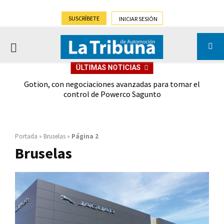
SUSCRÍBETE
INICIAR SESIÓN
PRIMARY
ÚLTIMAS NOTICIAS
MENU
on
Gotion, con negociaciones avanzadas para tomar el
Lepa
control de Powerco Sagunto
Portada
»
Bruselas
»
Página 2
Bruselas