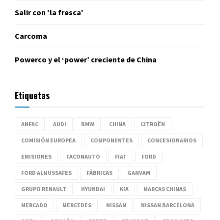
Salir con 'la fresca'
Carcoma
Powerco y el ‘power’ creciente de China
Etiquetas
ANFAC
AUDI
BMW
CHINA
CITROËN
COMISIÓN EUROPEA
COMPONENTES
CONCESIONARIOS
EMISIONES
FACONAUTO
FIAT
FORD
FORD ALMUSSAFES
FÁBRICAS
GANVAM
GRUPO RENAULT
HYUNDAI
KIA
MARCAS CHINAS
MERCADO
MERCEDES
NISSAN
NISSAN BARCELONA