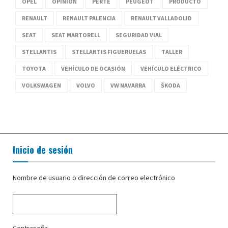
OPEL
OPINIÓN
PERTE
PEUGEOT
PRODUCTO
RENAULT
RENAULT PALENCIA
RENAULT VALLADOLID
SEAT
SEAT MARTORELL
SEGURIDAD VIAL
STELLANTIS
STELLANTIS FIGUERUELAS
TALLER
TOYOTA
VEHÍCULO DE OCASIÓN
VEHÍCULO ELÉCTRICO
VOLKSWAGEN
VOLVO
VW NAVARRA
ŠKODA
Inicio de sesión
Nombre de usuario o dirección de correo electrónico
Contraseña