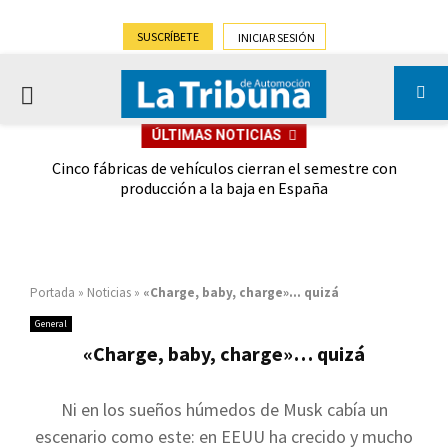
SUSCRÍBETE
INICIAR SESIÓN
PRIMARY
ÚLTIMAS NOTICIAS
MENU
 las
Cinco fábricas de vehículos cierran el semestre con
G
ión
producción a la baja en España
Portada
»
Noticias
»
«Charge, baby, charge»… quizá
General
«Charge, baby, charge»… quizá
Ni en los sueños húmedos de Musk cabía un
escenario como este: en EEUU ha crecido y mucho