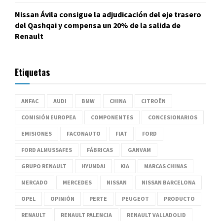
Nissan Ávila consigue la adjudicación del eje trasero
del Qashqai y compensa un 20% de la salida de
Renault
Etiquetas
ANFAC
AUDI
BMW
CHINA
CITROËN
COMISIÓN EUROPEA
COMPONENTES
CONCESIONARIOS
EMISIONES
FACONAUTO
FIAT
FORD
FORD ALMUSSAFES
FÁBRICAS
GANVAM
GRUPO RENAULT
HYUNDAI
KIA
MARCAS CHINAS
MERCADO
MERCEDES
NISSAN
NISSAN BARCELONA
OPEL
OPINIÓN
PERTE
PEUGEOT
PRODUCTO
RENAULT
RENAULT PALENCIA
RENAULT VALLADOLID