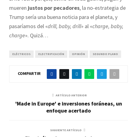
mueren
justos por pecadores
, la no-estrategia de
Trump sería una buena noticia para el planeta, y
pasaríamos del «
drill, baby, drill
» al «
charge, baby,
charge
». Quizá…
ELÉCTRICOS
ELECTRIFICACIÓN
OPINIÓN
SEGUNDO PLANO
COMPARTIR
ARTÍCULO ANTERIOR
'Made in Europe' e inversiones foráneas, un
enfoque acertado
SIGUIENTE ARTÍCULO