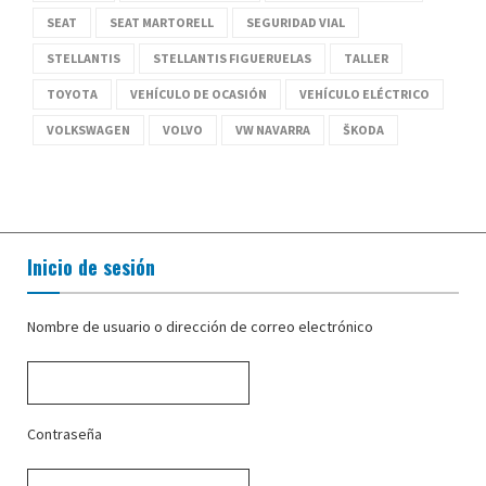
SEAT
SEAT MARTORELL
SEGURIDAD VIAL
STELLANTIS
STELLANTIS FIGUERUELAS
TALLER
TOYOTA
VEHÍCULO DE OCASIÓN
VEHÍCULO ELÉCTRICO
VOLKSWAGEN
VOLVO
VW NAVARRA
ŠKODA
Inicio de sesión
Nombre de usuario o dirección de correo electrónico
Contraseña