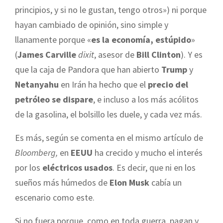
principios, y si no le gustan, tengo otros») ni porque
hayan cambiado de opinión, sino simple y
llanamente porque «
es la economía, estúpido
»
(
James Carville
dixit
, asesor de
Bill Clinton
). Y es
que la caja de Pandora que han abierto
Trump
y
Netanyahu
en Irán ha hecho que el
precio del
petróleo se dispare
, e incluso a los más acólitos
de la gasolina, el bolsillo les duele, y cada vez más.
Es más, según se comenta en el mismo artículo de
Bloomberg,
en
EEUU
ha crecido y mucho el interés
por los
eléctricos usados
. Es decir, que ni en los
sueños más húmedos de
Elon Musk
cabía un
escenario como este.
Si no fuera porque, como en toda guerra, pagan y