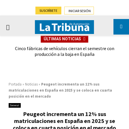
SUSCRÍBETE
INICIAR SESIÓN
PRIMARY
ÚLTIMAS NOTICIAS
MENU
 las
Cinco fábricas de vehículos cierran el semestre con
G
ión
producción a la baja en España
Portada
»
Noticias
»
Peugeot incrementa un 12% sus
matriculaciones en España en 2025 y se coloca en cuarta
posición en el mercado
General
Peugeot incrementa un 12% sus
matriculaciones en España en 2025 y se
coloca en cuarta posición en el mercado