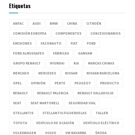
Etiquetas
ANFAC
AUDI
BMW
CHINA
CITROËN
COMISIÓN EUROPEA
COMPONENTES
CONCESIONARIOS
EMISIONES
FACONAUTO
FIAT
FORD
FORD ALMUSSAFES
FÁBRICAS
GANVAM
GRUPO RENAULT
HYUNDAI
KIA
MARCAS CHINAS
MERCADO
MERCEDES
NISSAN
NISSAN BARCELONA
OPEL
OPINIÓN
PERTE
PEUGEOT
PRODUCTO
RENAULT
RENAULT PALENCIA
RENAULT VALLADOLID
SEAT
SEAT MARTORELL
SEGURIDAD VIAL
STELLANTIS
STELLANTIS FIGUERUELAS
TALLER
TOYOTA
VEHÍCULO DE OCASIÓN
VEHÍCULO ELÉCTRICO
VOLKSWAGEN
VOLVO
VW NAVARRA
ŠKODA