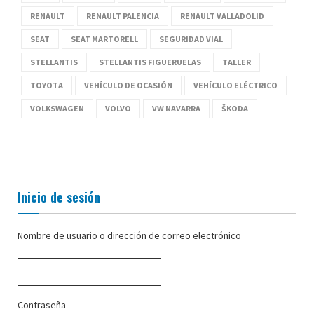
RENAULT
RENAULT PALENCIA
RENAULT VALLADOLID
SEAT
SEAT MARTORELL
SEGURIDAD VIAL
STELLANTIS
STELLANTIS FIGUERUELAS
TALLER
TOYOTA
VEHÍCULO DE OCASIÓN
VEHÍCULO ELÉCTRICO
VOLKSWAGEN
VOLVO
VW NAVARRA
ŠKODA
Inicio de sesión
Nombre de usuario o dirección de correo electrónico
Contraseña