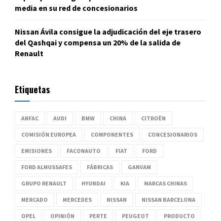
media en su red de concesionarios
Nissan Ávila consigue la adjudicación del eje trasero
del Qashqai y compensa un 20% de la salida de
Renault
Etiquetas
ANFAC
AUDI
BMW
CHINA
CITROËN
COMISIÓN EUROPEA
COMPONENTES
CONCESIONARIOS
EMISIONES
FACONAUTO
FIAT
FORD
FORD ALMUSSAFES
FÁBRICAS
GANVAM
GRUPO RENAULT
HYUNDAI
KIA
MARCAS CHINAS
MERCADO
MERCEDES
NISSAN
NISSAN BARCELONA
OPEL
OPINIÓN
PERTE
PEUGEOT
PRODUCTO