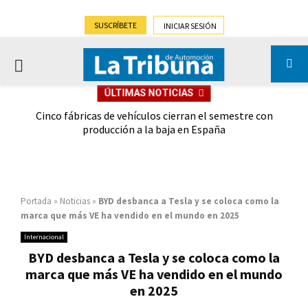
SUSCRÍBETE
INICIAR SESIÓN
PRIMARY
ÚLTIMAS NOTICIAS
MENU
 las
Cinco fábricas de vehículos cierran el semestre con
G
ión
producción a la baja en España
Portada
»
Noticias
»
BYD desbanca a Tesla y se coloca como la
marca que más VE ha vendido en el mundo en 2025
Internacional
BYD desbanca a Tesla y se coloca como la
marca que más VE ha vendido en el mundo
en 2025