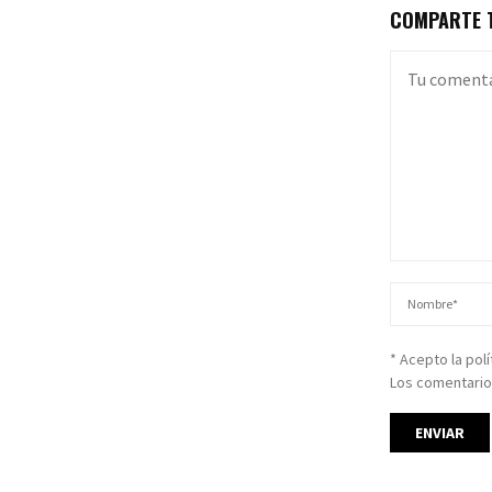
COMPARTE T
* Acepto la pol
Los comentario