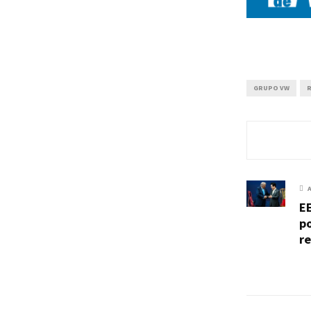
GRUPO VW
R
E
po
re