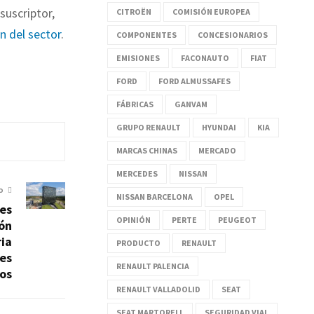
suscriptor,
CITROËN
COMISIÓN EUROPEA
ón del sector
.
COMPONENTES
CONCESIONARIOS
EMISIONES
FACONAUTO
FIAT
FORD
FORD ALMUSSAFES
FÁBRICAS
GANVAM
GRUPO RENAULT
HYUNDAI
KIA
MARCAS CHINAS
MERCADO
MERCEDES
NISSAN
O
NISSAN BARCELONA
OPEL
ses
OPINIÓN
PERTE
PEUGEOT
ión
ria
PRODUCTO
RENAULT
ces
RENAULT PALENCIA
os
RENAULT VALLADOLID
SEAT
SEAT MARTORELL
SEGURIDAD VIAL