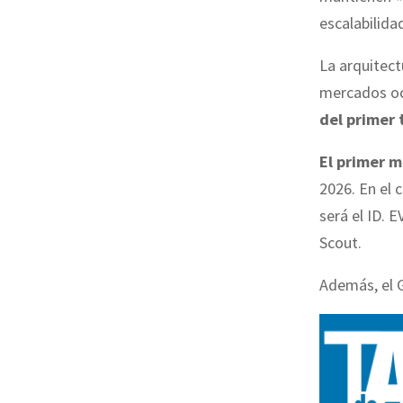
escalabilida
La arquitec
mercados oc
del primer 
El primer m
2026. En el 
será el ID. 
Scout.
Además, el G