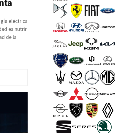
nta
gía eléctrica
dad es nutrir
ad de la