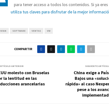
para tener acceso a todos los contenidos. Si ya eres 
utiliza tus claves para disfrutar de la mejor informaci
IVIAN
SOFTWARE
VENTAS
VW
COMPARTIR
ARTÍCULO ANTERIOR
SIGUIENTE ARTÍCUL
EUU molesto con Bruselas
China exige a Paí
r la lentitud en las
Bajos una «soluc
ducciones arancelarias
rápida» al caso Nexpe
pese a los avan
implementad