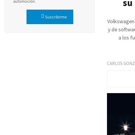
su
automoción.
Suscribirme
Volkswagen y
y de softwar
a los f
CARLOS GONZ