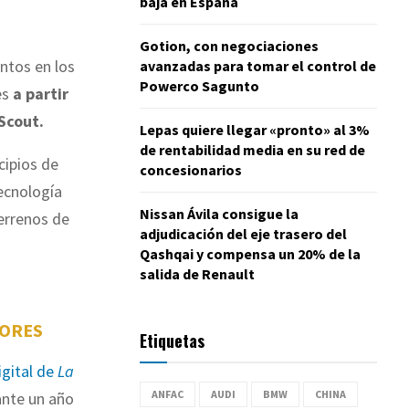
baja en España
Gotion, con negociaciones
ntos en los
avanzadas para tomar el control de
Powerco Sagunto
es
a partir
Scout.
Lepas quiere llegar «pronto» al 3%
de rentabilidad media en su red de
ncipios de
concesionarios
ecnología
Nissan Ávila consigue la
errenos de
adjudicación del eje trasero del
Qashqai y compensa un 20% de la
salida de Renault
TORES
Etiquetas
igital de
La
ANFAC
AUDI
BMW
CHINA
nte un año