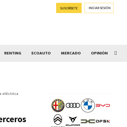
INICIAR SESIÓN
SUSCRÍBETE
RENTING
ECOAUTO
MERCADO
OPINIÓN
Goti
a eléctrica
erceros