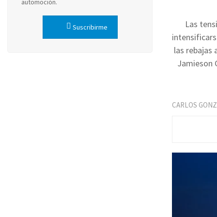
automoción.
Las tens
Suscribirme
intensificar
las rebajas 
Jamieson G
CARLOS GONZ