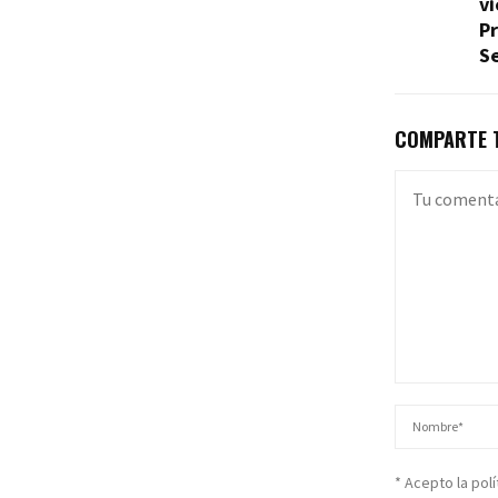
v
Pr
Se
COMPARTE T
* Acepto la pol