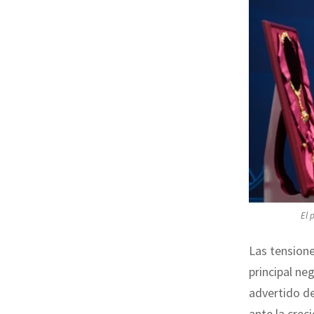
El 
Las tensione
principal ne
advertido d
ante la crec