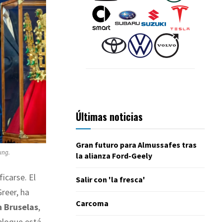
Últimas noticias
Gran futuro para Almussafes tras
ung.
la alianza Ford-Geely
icarse. El
Salir con 'la fresca'
reer, ha
Carcoma
n Bruselas
,
 bloque está