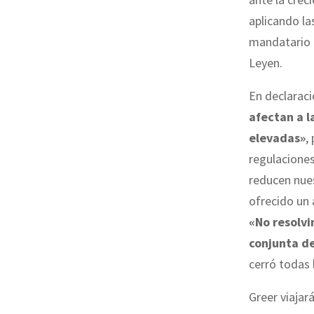
aplicando l
mandatario 
Leyen.
En declarac
afectan a 
elevadas»
,
regulaciones
reducen nues
ofrecido un 
«No resolvi
conjunta d
cerró todas 
Greer viajará