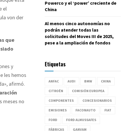
Powerco y el ‘power’ creciente de
e el
China
ula von der
Al menos cinco autonomías no
podrán atender todas las
solicitudes del Moves III de 2025,
as que
pese a la ampliación de fondos
asiado
Etiquetas
ones y
te les hemos
ANFAC
AUDI
BMW
CHINA
da», afirmó.
CITROËN
COMISIÓN EUROPEA
laración
os meses no
COMPONENTES
CONCESIONARIOS
EMISIONES
FACONAUTO
FIAT
FORD
FORD ALMUSSAFES
FÁBRICAS
GANVAM