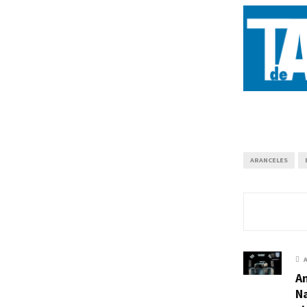
ARANCELES
An
N