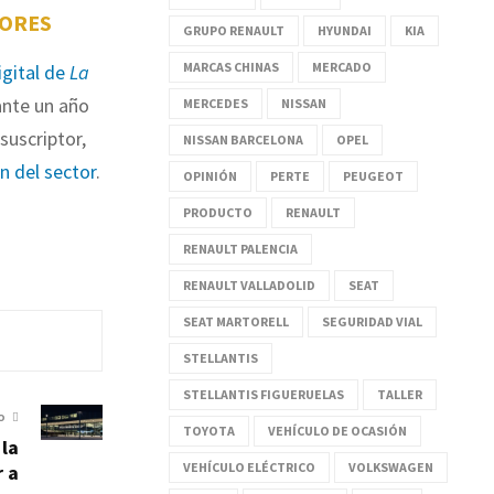
TORES
GRUPO RENAULT
HYUNDAI
KIA
MARCAS CHINAS
MERCADO
igital de
La
nte un año
MERCEDES
NISSAN
suscriptor,
NISSAN BARCELONA
OPEL
ón del sector
.
OPINIÓN
PERTE
PEUGEOT
PRODUCTO
RENAULT
RENAULT PALENCIA
RENAULT VALLADOLID
SEAT
SEAT MARTORELL
SEGURIDAD VIAL
STELLANTIS
STELLANTIS FIGUERUELAS
TALLER
O
TOYOTA
VEHÍCULO DE OCASIÓN
 la
VEHÍCULO ELÉCTRICO
VOLKSWAGEN
r a