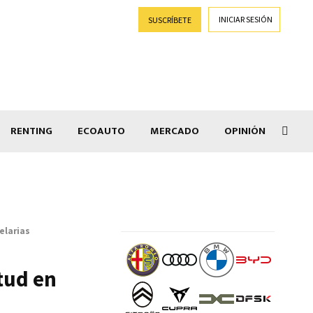
INICIAR SESIÓN
SUSCRÍBETE
RENTING
ECOAUTO
MERCADO
OPINIÓN
Car
elarias
tud en