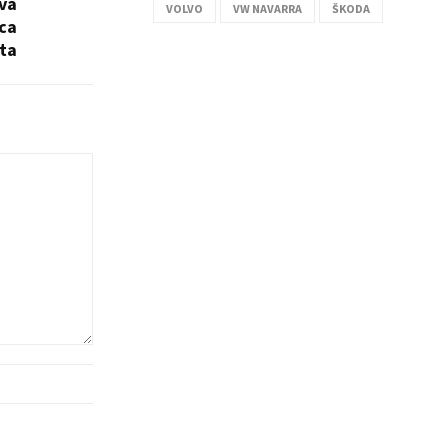
eva
VOLVO
VW NAVARRA
ŠKODA
ica
ta