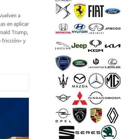
vuelven a
as en aplicar
Donald Trump,
fricción» y