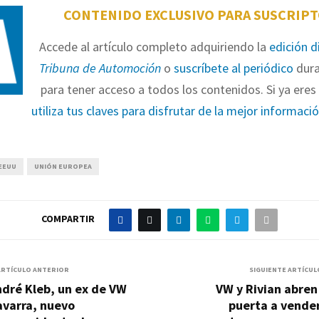
CONTENIDO EXCLUSIVO PARA SUSCRIP
Accede al artículo completo adquiriendo la
edición d
Tribuna de Automoción
o
suscríbete al periódico
dura
para tener acceso a todos los contenidos. Si ya eres 
utiliza tus claves para disfrutar de la mejor informaci
EEUU
UNIÓN EUROPEA
COMPARTIR
ARTÍCULO ANTERIOR
SIGUIENTE ARTÍCUL
dré Kleb, un ex de VW
VW y Rivian abren
avarra, nuevo
puerta a vende