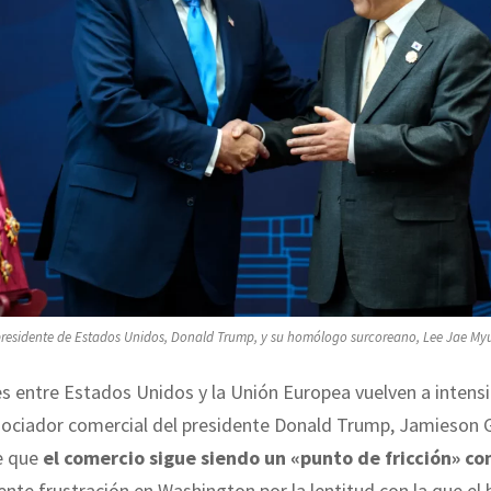
presidente de Estados Unidos, Donald Trump, y su homólogo surcoreano, Lee Jae My
s entre Estados Unidos y la Unión Europea vuelven a intensif
gociador comercial del presidente Donald Trump, Jamieson G
e que
el comercio sigue siendo un «punto de fricción» co
iente frustración en Washington por la lentitud con la que el