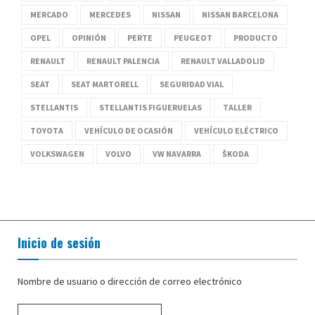
MERCADO
MERCEDES
NISSAN
NISSAN BARCELONA
OPEL
OPINIÓN
PERTE
PEUGEOT
PRODUCTO
RENAULT
RENAULT PALENCIA
RENAULT VALLADOLID
SEAT
SEAT MARTORELL
SEGURIDAD VIAL
STELLANTIS
STELLANTIS FIGUERUELAS
TALLER
TOYOTA
VEHÍCULO DE OCASIÓN
VEHÍCULO ELÉCTRICO
VOLKSWAGEN
VOLVO
VW NAVARRA
ŠKODA
Inicio de sesión
Nombre de usuario o dirección de correo electrónico