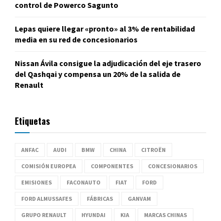
control de Powerco Sagunto
Lepas quiere llegar «pronto» al 3% de rentabilidad
media en su red de concesionarios
Nissan Ávila consigue la adjudicación del eje trasero
del Qashqai y compensa un 20% de la salida de
Renault
Etiquetas
ANFAC
AUDI
BMW
CHINA
CITROËN
COMISIÓN EUROPEA
COMPONENTES
CONCESIONARIOS
EMISIONES
FACONAUTO
FIAT
FORD
FORD ALMUSSAFES
FÁBRICAS
GANVAM
GRUPO RENAULT
HYUNDAI
KIA
MARCAS CHINAS