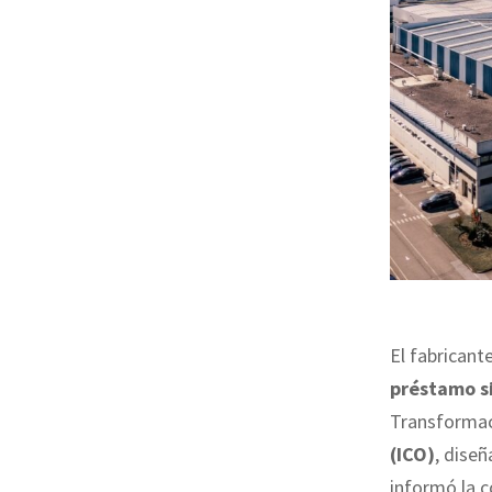
El fabrican
préstamo s
Transformac
(ICO)
, dise
informó la 