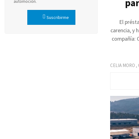
par
automoción.
Suscribirme
El prést
carencia, y 
compañía: 
CELIA MORO
,