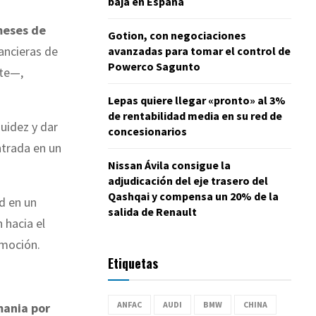
baja en España
meses de
Gotion, con negociaciones
nancieras de
avanzadas para tomar el control de
Powerco Sagunto
nte—,
Lepas quiere llegar «pronto» al 3%
de rentabilidad media en su red de
quidez y dar
concesionarios
ntrada en un
Nissan Ávila consigue la
adjudicación del eje trasero del
Qashqai y compensa un 20% de la
ad en un
salida de Renault
 hacia el
omoción.
Etiquetas
ANFAC
AUDI
BMW
CHINA
mania por