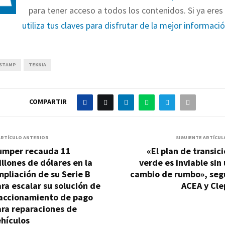
para tener acceso a todos los contenidos. Si ya eres 
utiliza tus claves para disfrutar de la mejor informaci
STAMP
TEKNIA
COMPARTIR
ARTÍCULO ANTERIOR
SIGUIENTE ARTÍCUL
umper recauda 11
«El plan de transic
llones de dólares en la
verde es inviable sin
pliación de su Serie B
cambio de rumbo», seg
ra escalar su solución de
ACEA y Cle
raccionamiento de pago
ra reparaciones de
hículos