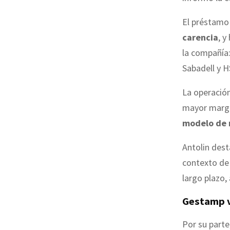
El préstamo
carencia
, y
la compañía
Sabadell y H
La operación
mayor marge
modelo de n
Antolin dest
contexto de
largo plazo,
Gestamp v
Por su parte