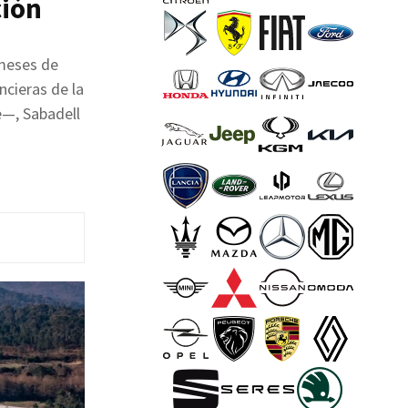
ción
 meses de
ncieras de la
—, Sabadell