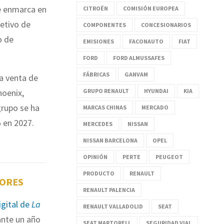
se enmarca en
CITROËN
COMISIÓN EUROPEA
jetivo de
COMPONENTES
CONCESIONARIOS
o de
EMISIONES
FACONAUTO
FIAT
FORD
FORD ALMUSSAFES
FÁBRICAS
GANVAM
la venta de
hoenix,
GRUPO RENAULT
HYUNDAI
KIA
grupo se ha
MARCAS CHINAS
MERCADO
% en 2027.
MERCEDES
NISSAN
NISSAN BARCELONA
OPEL
OPINIÓN
PERTE
PEUGEOT
PRODUCTO
RENAULT
TORES
RENAULT PALENCIA
igital de
La
RENAULT VALLADOLID
SEAT
nte un año
SEAT MARTORELL
SEGURIDAD VIAL