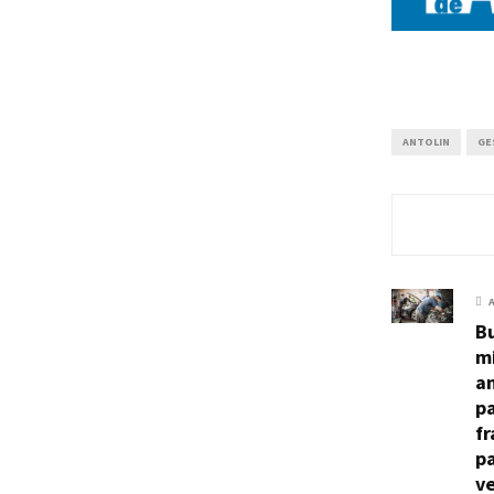
ANTOLIN
GE
B
mi
am
pa
f
pa
ve