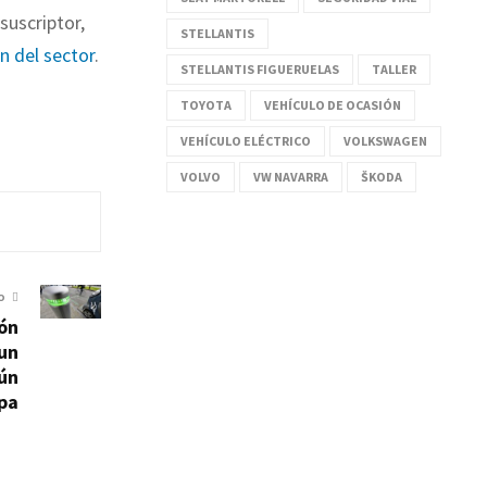
suscriptor,
STELLANTIS
ón del sector
.
STELLANTIS FIGUERUELAS
TALLER
TOYOTA
VEHÍCULO DE OCASIÓN
VEHÍCULO ELÉCTRICO
VOLKSWAGEN
VOLVO
VW NAVARRA
ŠKODA
O
ión
 un
ún
pa