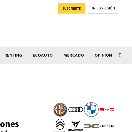
INICIAR SESIÓN
SUSCRÍBETE
RENTING
ECOAUTO
MERCADO
OPINIÓN
Goti
lones