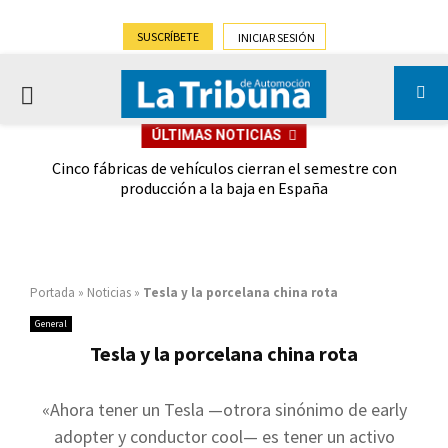
SUSCRÍBETE
INICIAR SESIÓN
PRIMARY
ÚLTIMAS NOTICIAS
MENU
 las
Cinco fábricas de vehículos cierran el semestre con
G
ión
producción a la baja en España
Portada
»
Noticias
»
Tesla y la porcelana china rota
General
Tesla y la porcelana china rota
«Ahora tener un Tesla —otrora sinónimo de early
adopter y conductor cool— es tener un activo