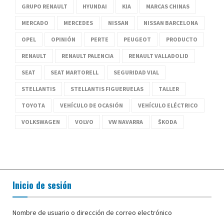
GRUPO RENAULT
HYUNDAI
KIA
MARCAS CHINAS
MERCADO
MERCEDES
NISSAN
NISSAN BARCELONA
OPEL
OPINIÓN
PERTE
PEUGEOT
PRODUCTO
RENAULT
RENAULT PALENCIA
RENAULT VALLADOLID
SEAT
SEAT MARTORELL
SEGURIDAD VIAL
STELLANTIS
STELLANTIS FIGUERUELAS
TALLER
TOYOTA
VEHÍCULO DE OCASIÓN
VEHÍCULO ELÉCTRICO
VOLKSWAGEN
VOLVO
VW NAVARRA
ŠKODA
Inicio de sesión
Nombre de usuario o dirección de correo electrónico