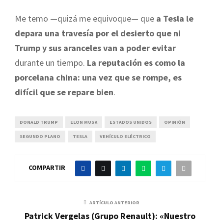
Me temo —quizá me equivoque— que
a Tesla le
depara una travesía por el desierto que ni
Trump y sus aranceles van a poder evitar
durante un tiempo.
La reputación es como la
porcelana china: una vez que se rompe, es
difícil que se repare bien
.
DONALD TRUMP
ELON MUSK
ESTADOS UNIDOS
OPINIÓN
SEGUNDO PLANO
TESLA
VEHÍCULO ELÉCTRICO
COMPARTIR
ARTÍCULO ANTERIOR
Patrick Vergelas (Grupo Renault): «Nuestro